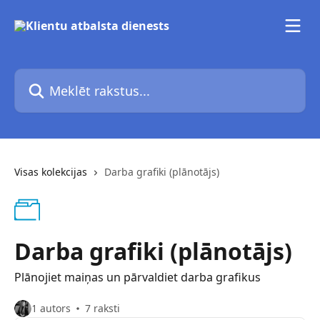
Pāriet uz galveno saturu
Meklēt rakstus...
Visas kolekcijas
Darba grafiki (plānotājs)
Darba grafiki (plānotājs)
Plānojiet maiņas un pārvaldiet darba grafikus
1 autors
7 raksti