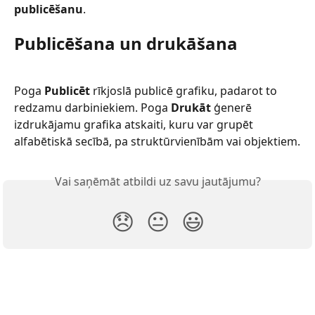
publicēšanu
.
Publicēšana un drukāšana
Poga 
Publicēt
 rīkjoslā publicē grafiku, padarot to 
redzamu darbiniekiem. Poga 
Drukāt
 ģenerē 
izdrukājamu grafika atskaiti, kuru var grupēt 
alfabētiskā secībā, pa struktūrvienībām vai objektiem.
Vai saņēmāt atbildi uz savu jautājumu?
😞
😐
😃