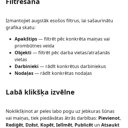
Filtrēšana
Izmantojiet augstāk esošos filtrus, lai sašaurinātu 
grafika skatu:
Apakštips
 — filtrēt pēc konkrēta maiņas vai 
prombūtnes veida
Objekti
 — filtrēt pēc darba vietas/atrašanās 
vietas
Darbinieki
 — rādīt konkrētus darbiniekus
Nodaļas
 — rādīt konkrētas nodaļas
Labā klikšķa izvēlne
Noklikšķinot ar peles labo pogu uz jebkuras šūnas 
vai maiņas, tiek piedāvātas ātrās darbības: 
Pievienot
, 
Rediģēt
, 
Dzēst
, 
Kopēt
, 
Ielīmēt
, 
Publicēt
 un 
Atsaukt 