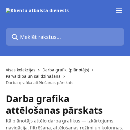
Pāriet uz galveno saturu
Meklēt rakstus...
Visas kolekcijas
Darba grafiki (plānotājs)
Pārvaldība un salīdzināšana
Darba grafika attēlošanas pārskats
Darba grafika
attēlošanas pārskats
Kā plānotājs attēlo darba grafikus — izkārtojums,
navigācija, filtrēšana, attēlošanas režīmi un kolonnas.