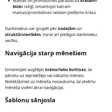
Maiņas un prombūtnes parādās kā 
krāsaini 
bloki
 režģī, izmantojot katram 
maiņas/prombūtnes veidam piešķirto krāsu
Darbiniekus var grupēt pēc 
nodaļām
 un 
struktūrvienībām
. Varat arī pielāgot darbinieku 
secību.
Navigācija starp mēnešiem
Izmantojiet augšējās 
kreiso/labo bultiņas
, lai 
pārietu uz iepriekšējo vai nākamo mēnesi. 
Noklikšķiniet uz mēneša nosaukuma, lai atvērtu 
mēneša izvēlni ātrai navigācijai.
Šablonu sānjosla