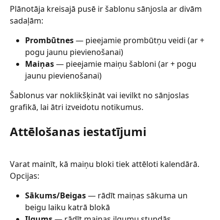
Plānotāja kreisajā pusē ir šablonu sānjosla ar divām 
sadaļām:
Prombūtnes
 — pieejamie prombūtņu veidi (ar + 
pogu jaunu pievienošanai)
Maiņas
 — pieejamie maiņu šabloni (ar + pogu 
jaunu pievienošanai)
Šablonus var noklikšķināt vai ievilkt no sānjoslas 
grafikā, lai ātri izveidotu notikumus.
Attēlošanas iestatījumi
Varat mainīt, kā maiņu bloki tiek attēloti kalendārā. 
Opcijas:
Sākums/Beigas
 — rādīt maiņas sākuma un 
beigu laiku katrā blokā
Ilgums
 — rādīt maiņas ilgumu stundās