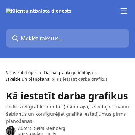
Pāriet uz galveno saturu
Meklēt rakstus...
Visas kolekcijas
Darba grafiki (plānotājs)
Izveide un plānošana
Kā iestatīt darba grafikus
Kā iestatīt darba grafikus
Ieslēdziet grafiku moduli (plānotājs), izveidojiet maiņu
šablonus un konfigurējiet grafika iestatījumus pirms
plānošanas.
Autors:
Geidi Steinberg
2026. gada 1. jūlijs