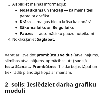
Aizpildiet maiņas informāciju:
Nosaukums
 un 
Iniciāļi
 — kā maiņa tiek 
parādīta grafikā
Krāsa
 — maiņas bloka krāsa kalendārā
Sākuma laiks
 un 
Beigu laiks
Pauzes
 — automātisko pauzu noteikumi
Noklikšķiniet 
Saglabāt
.
Varat arī izveidot 
prombūtņu veidus
 (atvaļinājums, 
slimības atvaļinājums, apmācības utt.) sadaļā 
Iestatīšana → Prombūtnes
. Tie darbojas tāpat un 
tiek rādīti plānotājā kopā ar maiņām.
2. solis: Ieslēdziet darba grafiku 
moduli