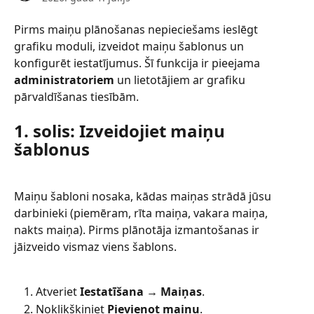
Pirms maiņu plānošanas nepieciešams ieslēgt 
grafiku moduli, izveidot maiņu šablonus un 
konfigurēt iestatījumus. Šī funkcija ir pieejama 
administratoriem
 un lietotājiem ar grafiku 
pārvaldīšanas tiesībām.
1. solis: Izveidojiet maiņu 
šablonus
Maiņu šabloni nosaka, kādas maiņas strādā jūsu 
darbinieki (piemēram, rīta maiņa, vakara maiņa, 
nakts maiņa). Pirms plānotāja izmantošanas ir 
jāizveido vismaz viens šablons.
Atveriet 
Iestatīšana → Maiņas
.
Noklikšķiniet 
Pievienot maiņu
.