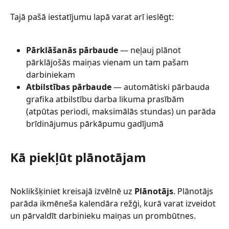
Tajā pašā iestatījumu lapā varat arī ieslēgt:
Pārklāšanās pārbaude
 — neļauj plānot 
pārklājošās maiņas vienam un tam pašam 
darbiniekam
Atbilstības pārbaude
 — automātiski pārbauda 
grafika atbilstību darba likuma prasībām 
(atpūtas periodi, maksimālās stundas) un parāda 
brīdinājumus pārkāpumu gadījumā
Kā piekļūt plānotājam
Noklikšķiniet kreisajā izvēlnē uz 
Plānotājs
. Plānotājs 
parāda ikmēneša kalendāra režģi, kurā varat izveidot 
un pārvaldīt darbinieku maiņas un prombūtnes.