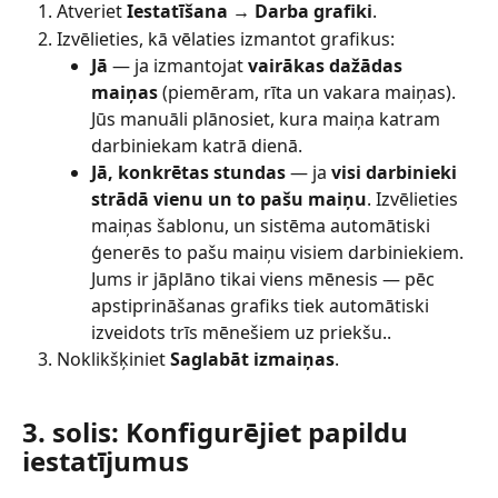
Atveriet 
Iestatīšana → Darba grafiki
.
Izvēlieties, kā vēlaties izmantot grafikus:
Jā
 — ja izmantojat 
vairākas dažādas 
maiņas
 (piemēram, rīta un vakara maiņas). 
Jūs manuāli plānosiet, kura maiņa katram 
darbiniekam katrā dienā.
Jā, konkrētas stundas
 — ja 
visi darbinieki 
strādā vienu un to pašu maiņu
. Izvēlieties 
maiņas šablonu, un sistēma automātiski 
ģenerēs to pašu maiņu visiem darbiniekiem. 
Jums ir jāplāno tikai viens mēnesis — pēc 
apstiprināšanas grafiks tiek automātiski 
izveidots trīs mēnešiem uz priekšu..
Noklikšķiniet 
Saglabāt izmaiņas
.
3. solis: Konfigurējiet papildu 
iestatījumus