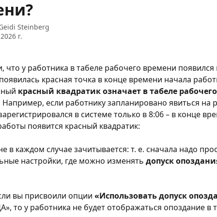
ени?
Geidi Steinberg
2026 г.
, что у работника в табеле рабочего времени появился
 появилась красная точка в конце времени начала работы
нный 
красный квадратик означает в табеле рабочего
.
 Например, если работнику запланировано явиться на ра
 зарегистрировался в системе только в 8:06 – в конце вр
работы появится красный квадратик:
е в каждом случае зачитывается: т. е. сначала надо про
ьные настройки, где можно изменять 
допуск опоздани
если вы присвоили опции 
«Использовать допуск опозд
А», то у работника не будет отображаться опоздание в т