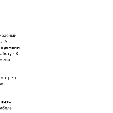
 красный 
. А 
 времени 
боту к 8 
емени 
смотреть 
я:
ания»
абеле 