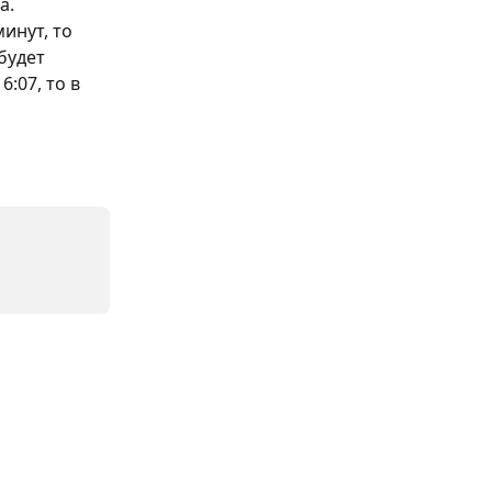
а.
инут, то 
будет 
:07, то в 