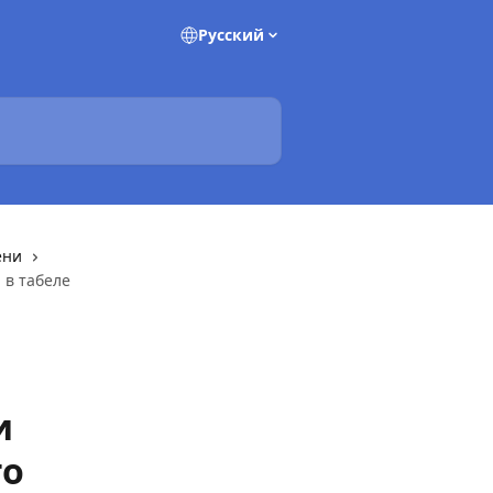
Pусский
ени
 в табеле
и
го