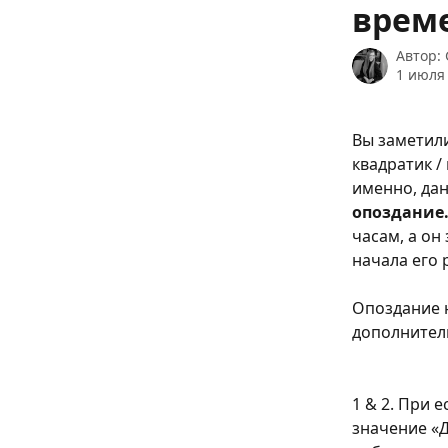
врем
Автор:
1 июля 
Вы заметили
квадратик /
именно, да
опоздание
часам, а он
начала его 
Опоздание н
дополнител
1 & 2. При 
значение «Д