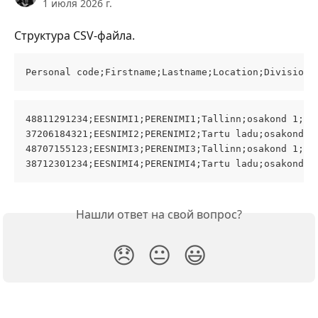
1 июля 2026 г.
Структура CSV-файла.
Personal code;Firstname;Lastname;Location;Division;
48811291234;EESNIMI1;PERENIMI1;Tallinn;osakond 1;9/
37206184321;EESNIMI2;PERENIMI2;Tartu ladu;osakond 2
48707155123;EESNIMI3;PERENIMI3;Tallinn;osakond 1;5/
38712301234;EESNIMI4;PERENIMI4;Tartu ladu;osakond 2
Нашли ответ на свой вопрос?
😞
😐
😃