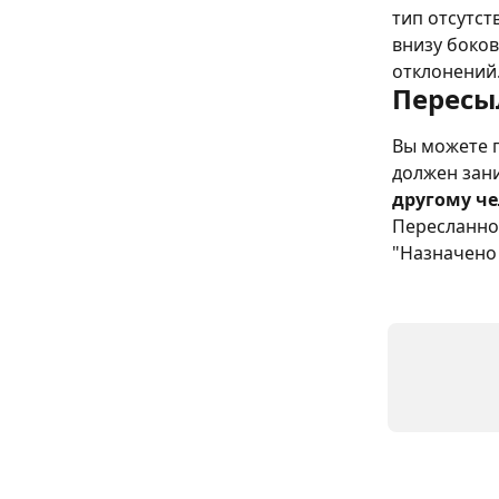
тип отсутст
внизу боко
отклонений
Пересы
Вы можете п
должен зан
другому че
Пересланное
"Назначено 