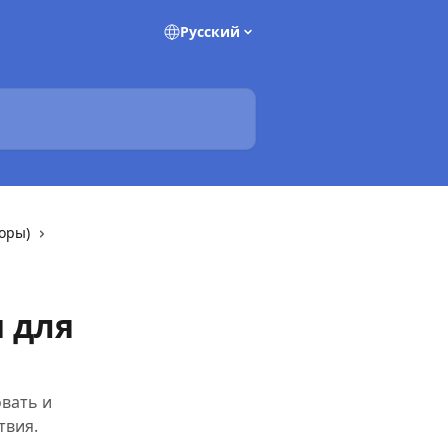
Pусский
оры)
 для
вать и
твия.