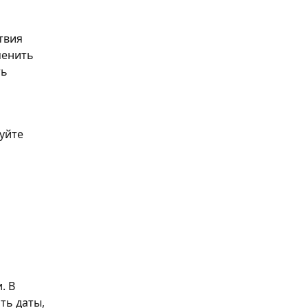
твия 
менить 
ь 
уйте 
. В 
ть даты, 