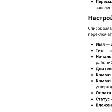
Пересы
заявлен
Настро
Список зая
переключат
Имя
 — 
Тип
 — т
Начало
рабочий
Длител
Комме
Коммен
утверж
Оплата
Статус
 
Вложен