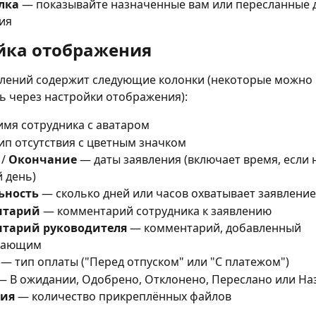
лка
 — показывайте назначенные вам или пересланные 
ия
йка отображения
влений содержит следующие колонки (некоторые можно 
ь через настройки отображения):
имя сотрудника с аватаром
ип отсутствия с цветным значком
 / 
Окончание
 — даты заявления (включает время, если 
 день)
ьность
 — сколько дней или часов охватывает заявление
нтарий
 — комментарий сотрудника к заявлению
тарий руководителя
 — комментарий, добавленный 
дающим
 — тип оплаты ("Перед отпуском" или "С платежом")
— В ожидании, Одобрено, Отклонено, Переслано или На
ия
 — количество прикреплённых файлов