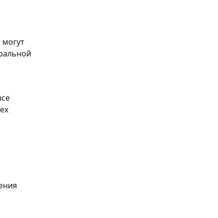
 могут 
ральной 
се 
ех 
ения