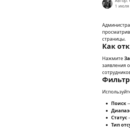
Автор:
1 июля 
Администра
просматрив
страницы.
Как от
Нажмите 
З
заявления о
сотрудников
Фильтр
Используйте
Поиск
 
Диапаз
Статус
 
Тип отс