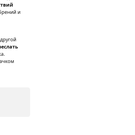
ствий
брений и 
другой 
реслать 
а. 
ачком 