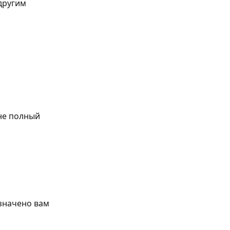
другим 
не полный 
значено вам