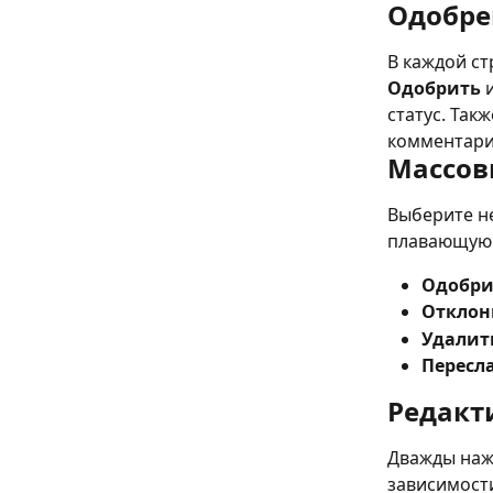
Одобре
В каждой ст
Одобрить
 
статус. Так
комментари
Массов
Выберите н
плавающую 
Одобри
Отклон
Удалит
Пересл
Редакт
Дважды нажм
зависимости