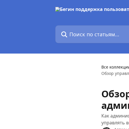
К основному содержимому
Поиск по статьям...
Все коллекци
Обзор управл
Обзо
адми
Как админи
управлять в