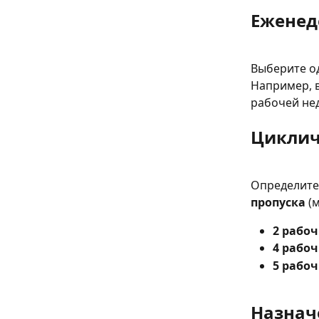
Еженед
Выберите од
Например, 
рабочей не
Циклич
Определите
пропуска
 (
2 рабоч
4 рабоч
5 рабоч
Назнач