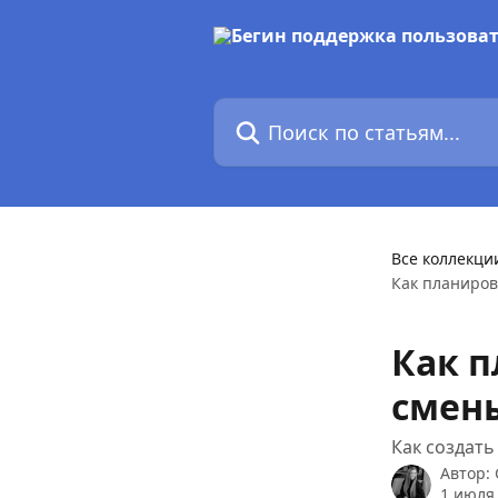
К основному содержимому
Поиск по статьям...
Все коллекци
Как планиро
Как 
смен
Как создат
Автор:
1 июля 