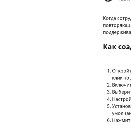
Когда сотру
повторяющи
поддержива
Как со
Откройт
клик по
Включит
Выберит
Настрой
Установ
умолчан
Нажмит