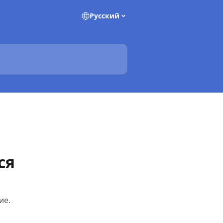
Pусский
ся
ие.