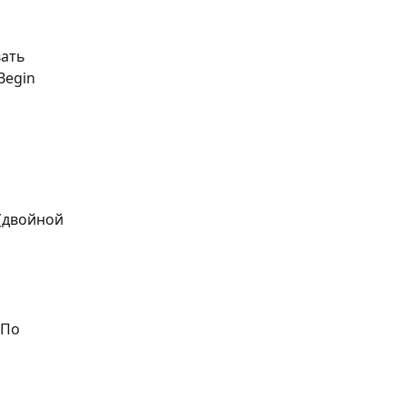
ать 
egin 
(двойной 
 По 