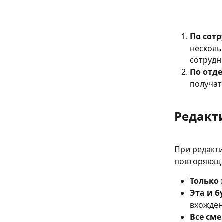
По сот
несколь
сотрудн
По отд
получат
Редакт
При редакти
повторяющей
Только 
Эта и 
вхожде
Все сме