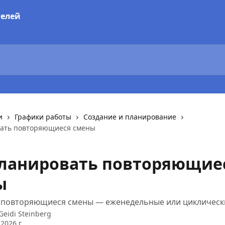
и
Графики работы
Создание и планирование
вать повторяющиеся смены
планировать повторяющие
ы
ь повторяющиеся смены — еженедельные или циклическ
Geidi Steinberg
2026 г.