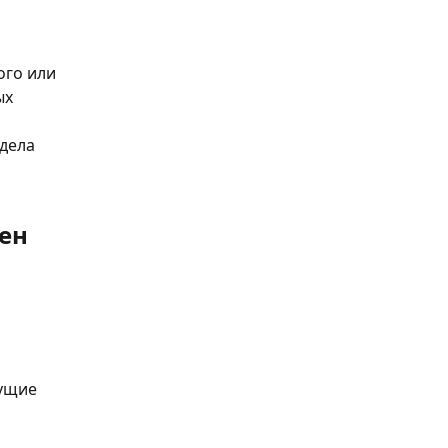
го или 
х 
дела 
ен
 
ущие 