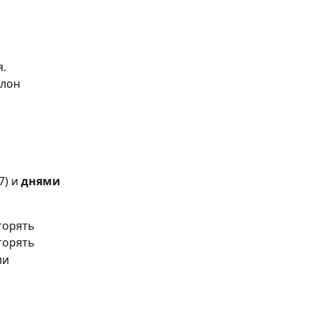
. 
лон 
7) и 
днями 
вторять
вторять
ли