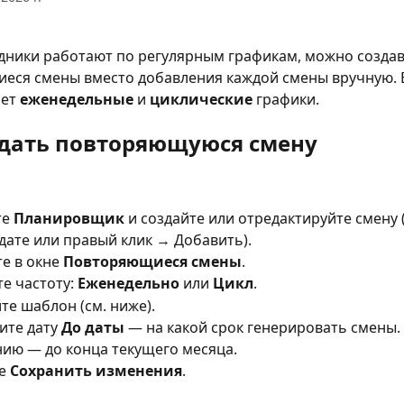
дники работают по регулярным графикам, можно создав
еся смены вместо добавления каждой смены вручную. B
ет 
еженедельные
 и 
циклические
 графики.
здать повторяющуюся смену
е 
Планировщик
 и создайте или отредактируйте смену 
 дате или правый клик → Добавить).
е в окне 
Повторяющиеся смены
.
е частоту: 
Еженедельно
 или 
Цикл
.
те шаблон (см. ниже).
ите дату 
До даты
 — на какой срок генерировать смены.
ию — до конца текущего месяца.
е 
Сохранить изменения
.