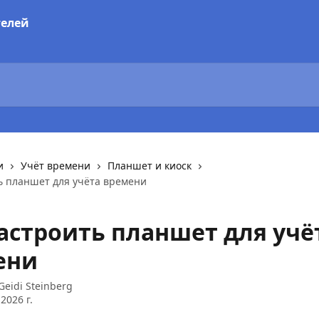
и
Учёт времени
Планшет и киоск
ь планшет для учёта времени
астроить планшет для учё
ени
Geidi Steinberg
2026 г.