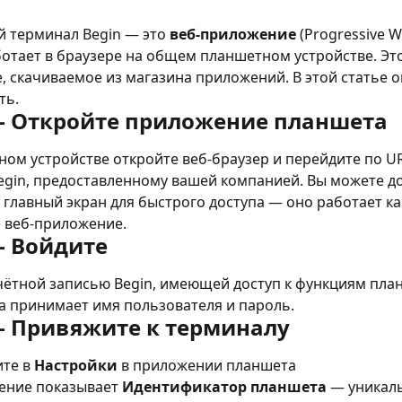
 терминал Begin — это 
веб-приложение
 (Progressive W
отает в браузере на общем планшетном устройстве. Это
 скачиваемое из магазина приложений. В этой статье оп
ть.
— Откройте приложение планшета
ом устройстве откройте веб-браузер и перейдите по UR
egin, предоставленному вашей компанией. Вы можете д
 главный экран для быстрого доступа — оно работает ка
 веб-приложение.
— Войдите
чётной записью Begin, имеющей доступ к функциям план
а принимает имя пользователя и пароль.
— Привяжите к терминалу
те в 
Настройки
 в приложении планшета
ние показывает 
Идентификатор планшета
 — уникал