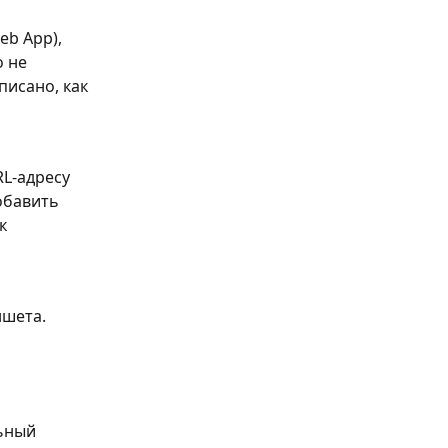
eb App), 
 не 
исано, как 
L-адресу 
обавить 
к 
шета. 
ьный 