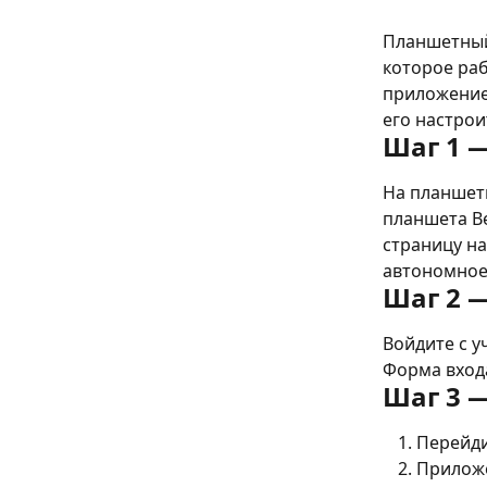
Планшетный
которое раб
приложение,
его настрои
Шаг 1 
На планшетн
планшета B
страницу на
автономное
Шаг 2 
Войдите с у
Форма вход
Шаг 3 
Перейди
Приложе