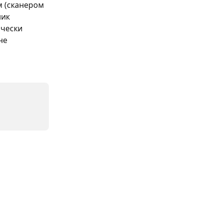
 (сканером 
ик 
чески 
не 