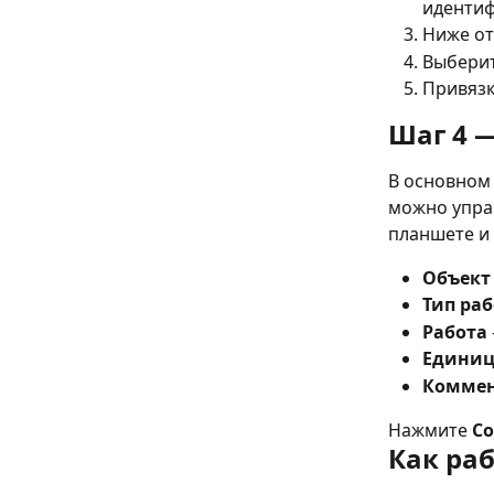
идентиф
Ниже от
Выберит
Привязк
Шаг 4 
В основном 
можно управ
планшете и
Объект
Тип ра
Работа
Едини
Комме
Нажмите 
С
Как ра