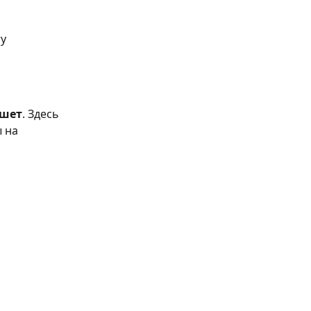
ту
ншет
. Здесь 
 на 