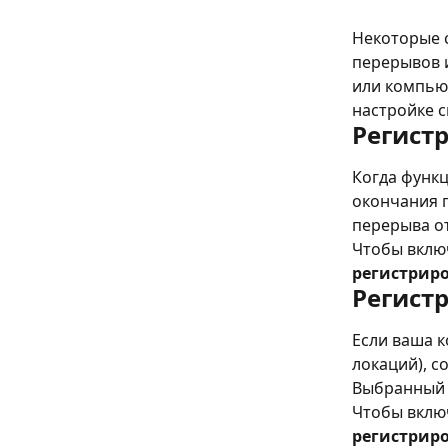
Некоторые 
перерывов и
или компьют
настройке с
Регист
Когда функц
окончания 
перерыва от
Чтобы включ
регистриро
Регист
Если ваша 
локаций), с
Выбранный о
Чтобы включ
регистриро