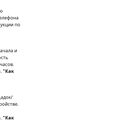
ю 
елефона 
укции по 
ачала и 
сть 
часов.
. 
"Как 
щадок/
ройстве. 
. 
"Как 