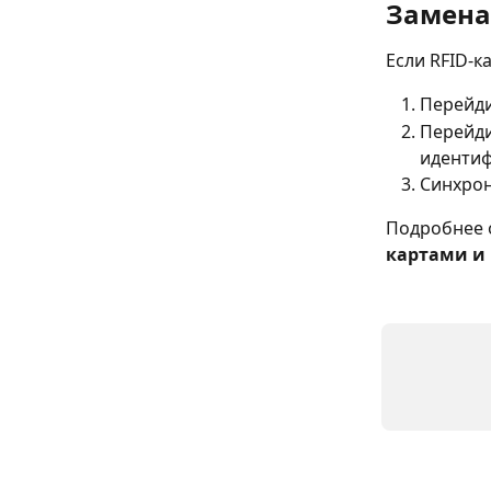
Замена
Если RFID-к
Перейди
Перейди
идентиф
Синхрон
Подробнее 
картами и