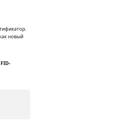
нтификатор.
как новый 
FID-