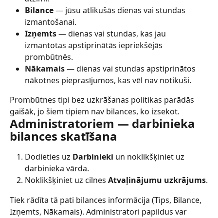
Bilance
 — jūsu atlikušās dienas vai stundas 
izmantošanai.
Izņemts
 — dienas vai stundas, kas jau 
izmantotas apstiprinātās iepriekšējās 
prombūtnēs.
Nākamais
 — dienas vai stundas apstiprinātos 
nākotnes pieprasījumos, kas vēl nav notikuši.
Prombūtnes tipi bez uzkrāšanas politikas parādās 
gaišāk, jo šiem tipiem nav bilances, ko izsekot.
Administratoriem — darbinieka 
bilances skatīšana
Dodieties uz 
Darbinieki
 un noklikšķiniet uz 
darbinieka vārda.
Noklikšķiniet uz cilnes 
Atvaļinājumu uzkrājums
.
Tiek rādīta tā pati bilances informācija (Tips, Bilance, 
Izņemts, Nākamais). Administratori papildus var 