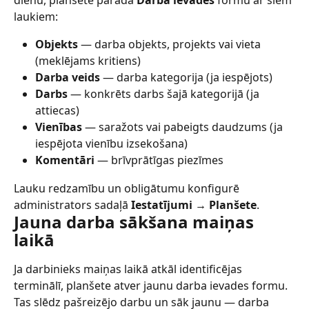
dienu, planšete parāda 
Darba ievades
 formu ar šiem 
laukiem:
Objekts
 — darba objekts, projekts vai vieta 
(meklējams kritiens)
Darba veids
 — darba kategorija (ja iespējots)
Darbs
 — konkrēts darbs šajā kategorijā (ja 
attiecas)
Vienības
 — saražots vai pabeigts daudzums (ja 
iespējota vienību izsekošana)
Komentāri
 — brīvprātīgas piezīmes
Lauku redzamību un obligātumu konfigurē 
administrators sadaļā 
Iestatījumi → Planšete
.
Jauna darba sākšana maiņas 
laikā
Ja darbinieks maiņas laikā atkāl identificējas 
terminālī, planšete atver jaunu darba ievades formu. 
Tas slēdz pašreizējo darbu un sāk jaunu — darba 