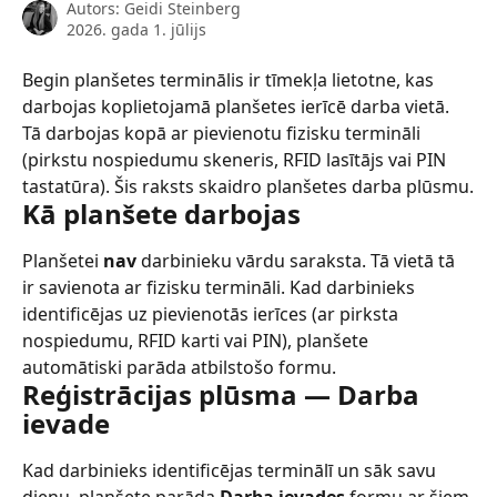
Autors:
Geidi Steinberg
2026. gada 1. jūlijs
Begin planšetes terminālis ir tīmekļa lietotne, kas 
darbojas koplietojamā planšetes ierīcē darba vietā. 
Tā darbojas kopā ar pievienotu fizisku termināli 
(pirkstu nospiedumu skeneris, RFID lasītājs vai PIN 
tastatūra). Šis raksts skaidro planšetes darba plūsmu.
Kā planšete darbojas
Planšetei 
nav
 darbinieku vārdu saraksta. Tā vietā tā 
ir savienota ar fizisku termināli. Kad darbinieks 
identificējas uz pievienotās ierīces (ar pirksta 
nospiedumu, RFID karti vai PIN), planšete 
automātiski parāda atbilstošo formu.
Reģistrācijas plūsma — Darba 
ievade
Kad darbinieks identificējas terminālī un sāk savu 