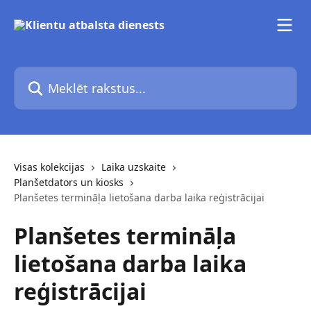
Pāriet uz galveno saturu
Meklēt rakstus...
Visas kolekcijas
Laika uzskaite
Planšetdators un kiosks
Planšetes termināļa lietošana darba laika reģistrācijai
Planšetes termināļa
lietošana darba laika
reģistrācijai