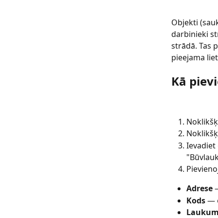
Objekti (sau
darbinieki st
strādā. Tas p
pieejama lie
Kā piev
Noklikšķ
Noklikšķ
Ievadiet
"Būvlauk
Pievieno
Adrese
 
Kods
 — 
Laukum