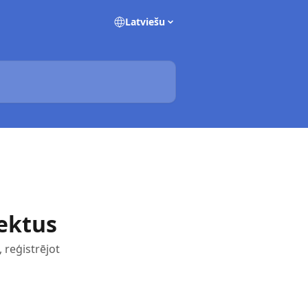
Latviešu
jektus
, reģistrējot