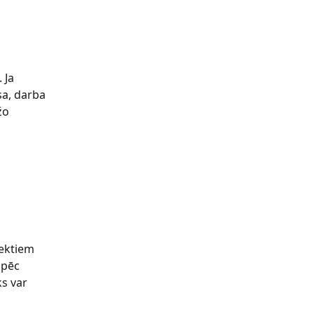
 Ja 
sa, darba 
žo 
jektiem 
 pēc 
s var 