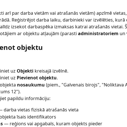
kti arī par darba vietām vai atrašanās vietām) apzīmē vietas,
rādā. Reģistrējot darba laiku, darbinieki var izvēlēties, kurā 
alīdz izsekot darbaspēka izmaksas katrai atrašanās vietai. Šī
totājiem ar objektu atļaujām (parasti 
administratoriem
 un 
ienot objektu
iniet uz 
Objekti
 kreisajā izvēlnē.
iniet uz 
Pievienot objektu
.
 objekta 
nosaukumu
 (piem., "Galvenais birojs", "Noliktava A
ums 12").
jiet papildu informāciju:
— darba vietas fiziskā atrašanās vieta
objekta īsais identifikators
s
 — reģions vai apgabals, kuram objekts pieder