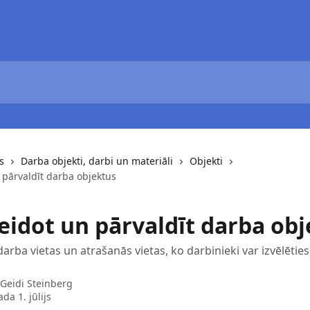
s
Darba objekti, darbi un materiāli
Objekti
 pārvaldīt darba objektus
veidot un pārvaldīt darba ob
darba vietas un atrašanās vietas, ko darbinieki var izvēlēties
Geidi Steinberg
da 1. jūlijs