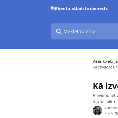
Pāriet uz galveno saturu
Meklēt rakstus...
Visas kolekcija
Kā izveidot un
Kā iz
Pievienojiet 
darba laiku.
Autors:
2026. ga