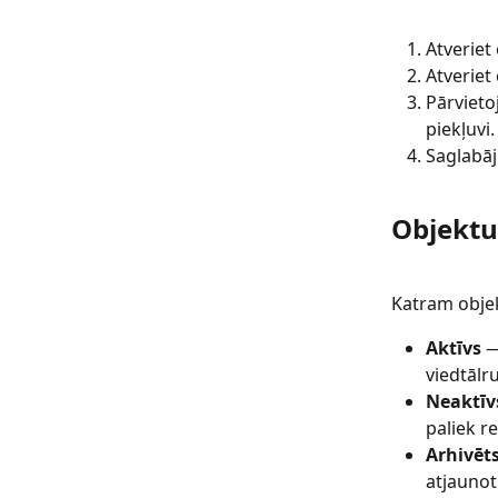
Atveriet
Atveriet c
Pārvietoj
piekļuvi.
Saglabāj
Objektu
Katram objek
Aktīvs
 —
viedtālr
Neaktīv
paliek r
Arhivēt
atjaunot