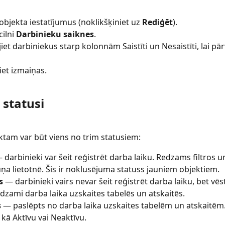
 objekta iestatījumus (noklikšķiniet uz 
Rediģēt
).
ilni 
Darbinieku saiknes
.
iet darbiniekus starp kolonnām Saistīti un Nesaistīti, lai pār
iet izmaiņas.
 statusi
tam var būt viens no trim statusiem:
 darbinieki var šeit reģistrēt darba laiku. Redzams filtros u
uņa lietotnē. Šis ir noklusējuma statuss jauniem objektiem.
s
 — darbinieki vairs nevar šeit reģistrēt darba laiku, bet vēst
edzami darba laika uzskaites tabelēs un atskaitēs.
s
 — paslēpts no darba laika uzskaites tabelēm un atskaitēm.
 kā Aktīvu vai Neaktīvu.