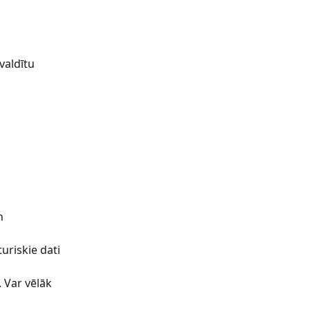
valdītu 
n 
uriskie dati 
 Var vēlāk 