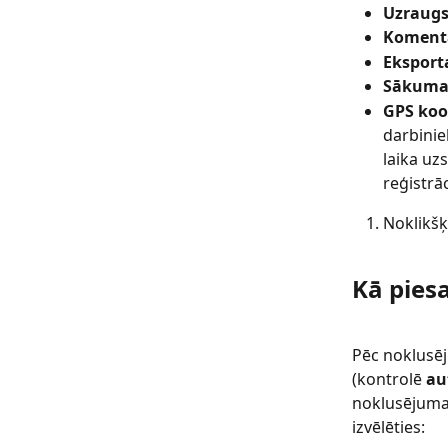
Uzraug
Koment
Eksport
Sākuma 
GPS koo
darbinie
laika uz
reģistrāc
Noklikšķ
Kā pies
Pēc noklusēj
(kontrolē 
au
noklusējuma i
izvēlēties: