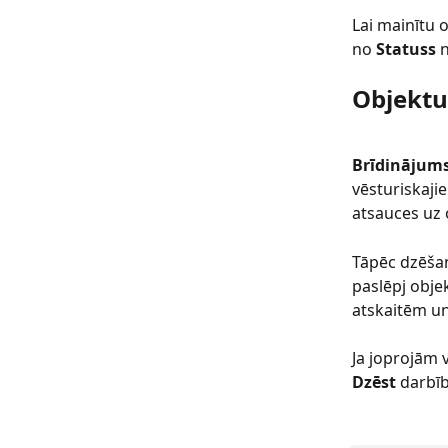
Lai mainītu o
no 
Statuss
 
Objektu
Brīdinājums
vēsturiskajie
atsauces uz 
Tāpēc dzēšan
paslēpj obje
atskaitēm u
Ja joprojām v
Dzēst
 darbī