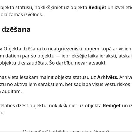
bjekta statusu, noklikšķiniet uz objekta 
Rediģēt
 un izvēliet
nolaižamās izvēlnes.
 dzēšana
:
 Objekta dzēšana to neatgriezeniski noņem kopā ar visiem
m datiem par šo objektu — iepriekšējie laika ieraksti, atskai
objektu tiks zaudētas. Šo darbību nevar atsaukt.
as vietā iesakām mainīt objekta statusu uz 
Arhivēts
. Arhi
ktu no aktīvajiem sarakstiem, bet saglabā visus vēsturiskos 
n auditam.
ēlaties dzēst objektu, noklikšķiniet uz objekta 
Rediģēt
 un i
bu.
Vai saņēmāt atbildi uz savu jautājumu?