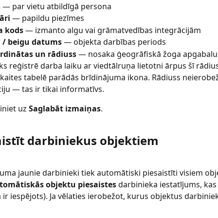
s
 — par vietu atbildīgā persona
āri
 — papildu piezīmes
a kods
 — izmanto algu vai grāmatvedības integrācijām
/ beigu datums
 — objekta darbības periods
rdinātas un rādiuss
 — nosaka ģeogrāfiskā žoga apgabalu.
ks reģistrē darba laiku ar viedtālruņa lietotni ārpus šī rādiu
skaites tabelē parādās brīdinājuma ikona. Rādiuss neierobe
iju — tas ir tikai informatīvs.
iniet uz 
Saglabāt izmaiņas
.
aistīt darbiniekus objektiem
uma jaunie darbinieki tiek automātiski piesaistīti visiem ob
tomātiskās objektu piesaistes
 darbinieka iestatījums, kas
r iespējots). Ja vēlaties ierobežot, kurus objektus darbiniek