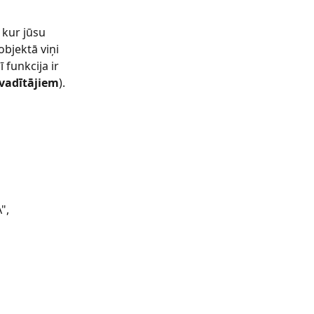
 kur jūsu 
objektā viņi 
 funkcija ir 
vadītājiem
).
", 