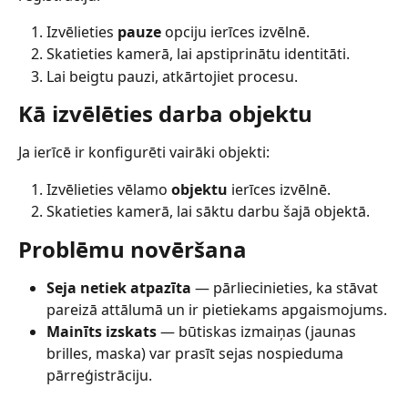
Izvēlieties 
pauze
 opciju ierīces izvēlnē.
Skatieties kamerā, lai apstiprinātu identitāti.
Lai beigtu pauzi, atkārtojiet procesu.
Kā izvēlēties darba objektu
Ja ierīcē ir konfigurēti vairāki objekti:
Izvēlieties vēlamo 
objektu
 ierīces izvēlnē.
Skatieties kamerā, lai sāktu darbu šajā objektā.
Problēmu novēršana
Seja netiek atpazīta
 — pārliecinieties, ka stāvat 
pareizā attālumā un ir pietiekams apgaismojums.
Mainīts izskats
 — būtiskas izmaiņas (jaunas 
brilles, maska) var prasīt sejas nospieduma 
pārreģistrāciju.