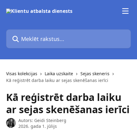
Pāriet uz galveno saturu
Meklēt rakstus...
Visas kolekcijas
Laika uzskaite
Sejas skeneris
Kā reģistrēt darba laiku ar sejas skenēšanas ierīci
Kā reģistrēt darba laiku
ar sejas skenēšanas ierīci
Autors:
Geidi Steinberg
2026. gada 1. jūlijs