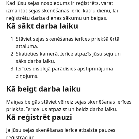
Kad jūsu sejas nospiedums ir reģistrēts, varat 
izmantot sejas skenēšanas ierīci katru dienu, lai 
reģistrētu darba dienas sākumu un beigas.
Kā sākt darba laiku
Stāviet sejas skenēšanas ierīces priekšā ērtā 
attālumā.
Skatieties kamerā. Ierīce atpazīs jūsu seju un 
sāks darba laiku.
Ierīces displejā parādīsies apstiprinājuma 
ziņojums.
Kā beigt darba laiku
Maiņas beigās stāviet vēlreiz sejas skenēšanas ierīces 
priekšā. Ierīce jūs atpazīst un beidz darba laiku.
Kā reģistrēt pauzi
Ja jūsu sejas skenēšanas ierīce atbalsta pauzes 
reģistrāciju: