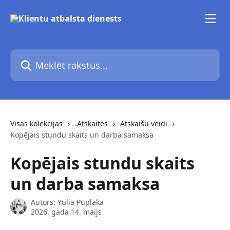
Pāriet uz galveno saturu
Meklēt rakstus...
Visas kolekcijas
.Atskaites
Atskaišu veidi
Kopējais stundu skaits un darba samaksa
Kopējais stundu skaits
un darba samaksa
Autors:
Yulia Puplaka
2026. gada 14. maijs