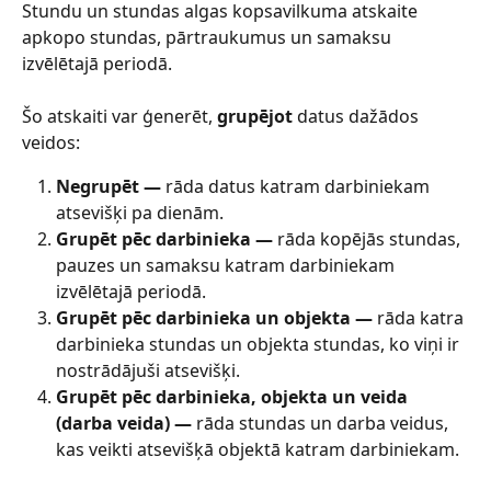
Stundu un stundas algas kopsavilkuma atskaite 
apkopo stundas, pārtraukumus un samaksu 
izvēlētajā periodā.
Šo atskaiti var ģenerēt, 
grupējot
 datus dažādos 
veidos:
Negrupēt —
 rāda datus katram darbiniekam 
atsevišķi pa dienām.
Grupēt pēc darbinieka —
 rāda kopējās stundas, 
pauzes un samaksu katram darbiniekam 
izvēlētajā periodā.
Grupēt pēc darbinieka un objekta —
 rāda katra 
darbinieka stundas un objekta stundas, ko viņi ir 
nostrādājuši atsevišķi.
Grupēt pēc darbinieka, objekta un veida 
(darba veida) —
 rāda stundas un darba veidus, 
kas veikti atsevišķā objektā katram darbiniekam.