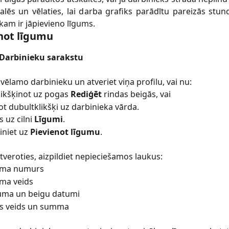
lēs un vēlaties, lai darba grafiks parādītu pareizās stun
kam ir jāpievieno līgums.
not līgumu
Darbinieku sarakstu
 vēlamo darbinieku un atveriet viņa profilu, vai nu:
ikšķinot uz pogas
Rediģēt
rindas beigās, vai
ot dubultklikšķi uz darbinieka vārda.
s uz cilni
Līgumi
.
iniet uz
Pievienot līgumu
.
veroties, aizpildiet nepieciešamos laukus:
uma numurs
ma veids
uma un beigu datumi
s veids un summa