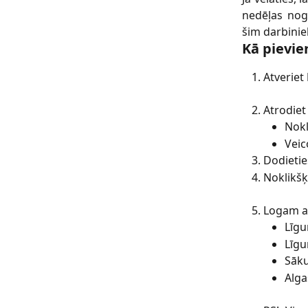
nedēļas noga
šim darbinie
Kā pievie
Atveriet
Atrodiet
Nokl
Veic
Dodietie
Noklikšķ
Logam at
Līg
Līgu
Sāk
Alga