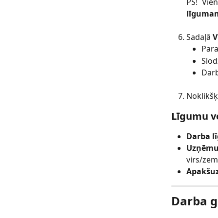
PS! Vie
līgumam
Sadaļā
V
Para
Slod
Darb
Noklikšķ
Līgumu v
Darba l
Uzņēmu
virs/zem
Apakšu
Darba g