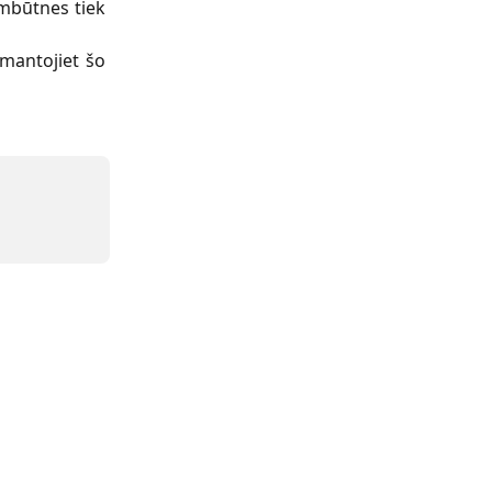
ombūtnes tiek
zmantojiet šo