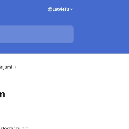
Latviešu
atījumi
em
slodzi vai arī