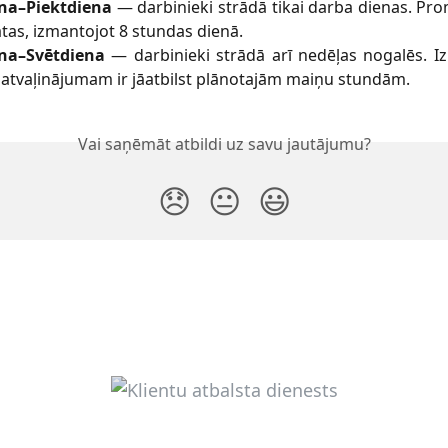
na–Piektdiena
— darbinieki strādā tikai darba dienas. Pr
tas, izmantojot 8 stundas dienā.
na–Svētdiena
— darbinieki strādā arī nedēļas nogalēs. I
a atvaļinājumam ir jāatbilst plānotajām maiņu stundām.
Vai saņēmāt atbildi uz savu jautājumu?
😞
😐
😃