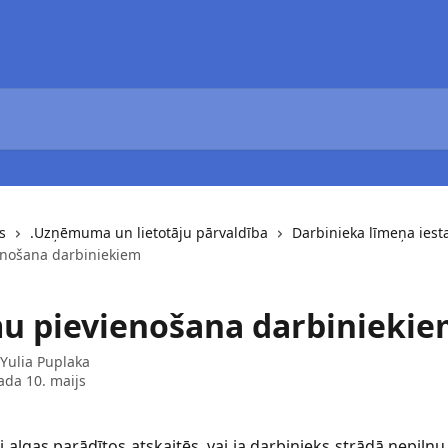
s
.Uzņēmuma un lietotāju pārvaldība
Darbinieka līmeņa iest
enošana darbiniekiem
u pievienošana darbinieki
Yulia Puplaka
ada 10. maijs
lai algas parādītos atskaitēs, vai ja darbinieks strādā nepilnu 