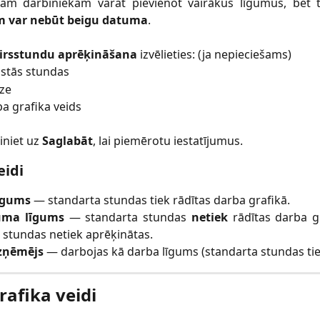
nam darbiniekam varat pievienot vairākus līgumus, bet 
 var nebūt beigu datuma
.
irsstundu aprēķināšana
izvēlieties: (ja nepieciešams)
stās stundas
ze
a grafika veids
iniet uz
Saglabāt
, lai piemērotu iestatījumus.
eidi
īgums
— standarta stundas tiek rādītas darba grafikā.
ma līgums
— standarta stundas
netiek
rādītas darba gr
 stundas netiek aprēķinātas.
zņēmējs
— darbojas kā darba līgums (standarta stundas tiek
rafika veidi