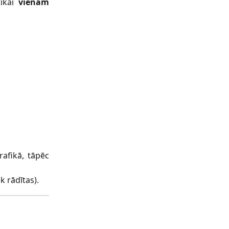
tikai
vienam
afikā, tāpēc
 rādītas).