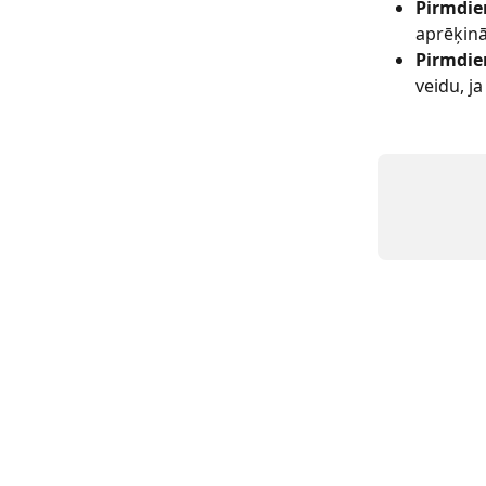
Pirmdie
aprēķinā
Pirmdie
veidu, j