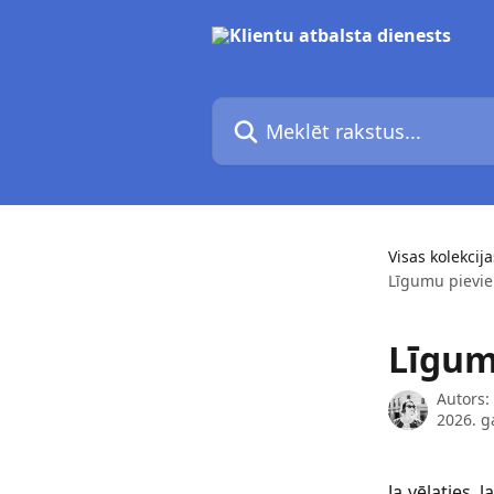
Pāriet uz galveno saturu
Meklēt rakstus...
Visas kolekcija
Līgumu pievi
Līgum
Autors:
2026. g
Ja vēlaties, 