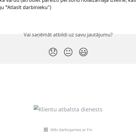
ka vārdu (atrodiet pareizo personu nolaižamajā izvēlnē, kas
gu 
"
Atlasīt darbinieku")
Vai saņēmāt atbildi uz savu jautājumu?
😞
😐
😃
Mēs darbojamies ar Fin