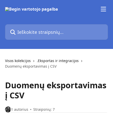
Pereiti prie pagrindinio turinio
Ieškokite straipsnių...
Visos kolekcijos
.Eksportas ir integracijos
Duomenų eksportavimas į CSV
Duomenų eksportavimas
į CSV
1 autorius
Straipsnių: 7