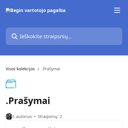
Pereiti prie pagrindinio turinio
Ieškokite straipsnių...
Visos kolekcijos
.Prašymai
.Prašymai
1 autorius
Straipsnių: 2