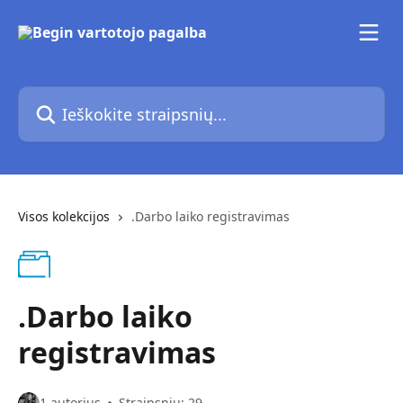
Pereiti prie pagrindinio turinio
Ieškokite straipsnių...
Visos kolekcijos
.Darbo laiko registravimas
.Darbo laiko
registravimas
1 autorius
Straipsnių: 29