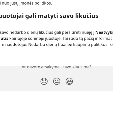
 nuo jūsų įmonės politikos.
uotojai gali matyti savo likučius
savo nedarbo dienų likučius gali peržiūrėti nuėję į 
Neatvyk
kutis
 kairiojoje šoninėje juostoje. Tai rodo tą pačią informacij
am naudotojui. Nedarbo dienų tipai be kaupimo politikos r
Ar gavote atsakymą į savo klausimą?
😞
😐
😃