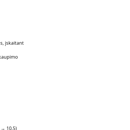
, įskaitant 
 kaupimo 
 → 10,5)