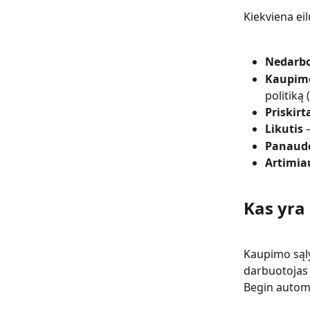
Kiekviena eil
Nedarbo
Kaupimo
politiką 
Priskirt
Likutis
 
Panaud
Artimia
Kas yra
Kaupimo sąly
darbuotojas 
Begin automa