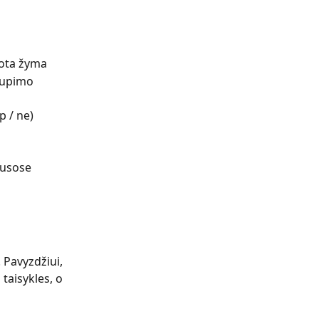
vota žyma
aupimo 
p / ne)
ausose
 Pavyzdžiui, 
taisykles, o 