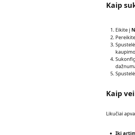
Kaip su
Eikite į 
N
Pereikite
Spustelė
kaupimo 
Sukonfig
dažnumą 
Spustelė
Kaip vei
Likučiai apv
Iki arti