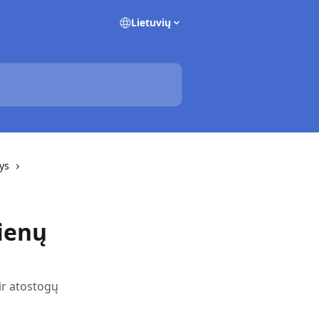
Lietuvių
tys
ienų
 ir atostogų