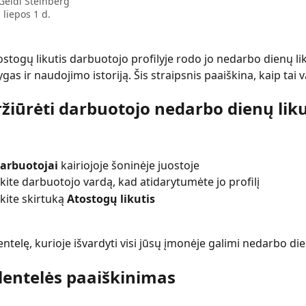
Geidi Steinberg
 liepos 1 d.
ostogų likutis darbuotojo profilyje rodo jo nedarbo dienų lik
as ir naudojimo istoriją. Šis straipsnis paaiškina, kaip tai v
ržiūrėti darbuotojo nedarbo dienų lik
arbuotojai
 kairiojoje šoninėje juostoje
kite darbuotojo vardą, kad atidarytumėte jo profilį
kite skirtuką 
Atostogų likutis
ntelę, kurioje išvardyti visi jūsų įmonėje galimi nedarbo die
 lentelės paaiškinimas