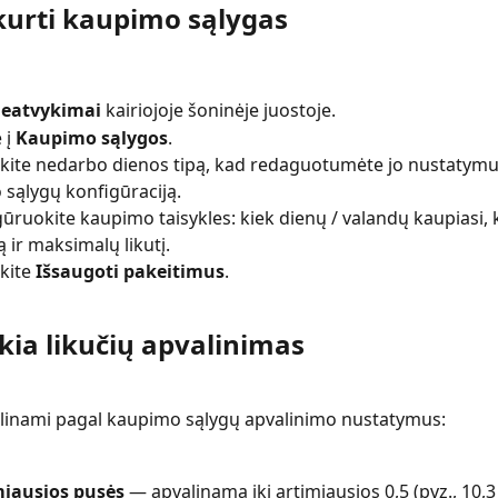
kurti kaupimo sąlygas
eatvykimai
 kairiojoje šoninėje juostoje.
 į 
Kaupimo sąlygos
.
kite nedarbo dienos tipą, kad redaguotumėte jo nustatymus
sąlygų konfigūraciją.
ūruokite kaupimo taisykles: kiek dienų / valandų kaupiasi,
ir maksimalų likutį.
kite 
Išsaugoti pakeitimus
.
kia likučių apvalinimas
alinami pagal kaupimo sąlygų apvalinimo nustatymus:
miausios pusės
 — apvalinama iki artimiausios 0,5 (pvz., 10,3