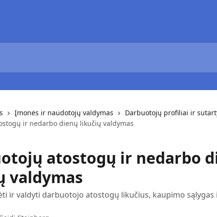
s
Įmonės ir naudotojų valdymas
Darbuotojų profiliai ir sutar
ostogų ir nedarbo dienų likučių valdymas
otojų atostogų ir nedarbo d
ių valdymas
ėti ir valdyti darbuotojo atostogų likučius, kaupimo sąlygas