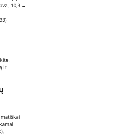
pvz., 10,3 → 
33)
ite. 
 ir 
ų 
omatiškai 
nkamai 
), 