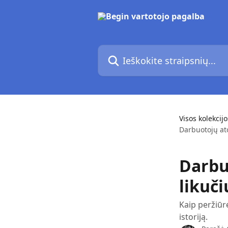
Pereiti prie pagrindinio turinio
Ieškokite straipsnių...
Visos kolekcijo
Darbuotojų at
Darbu
likuč
Kaip peržiūr
istoriją.