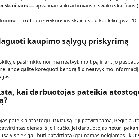
ko skaičiaus
 — apvalinama iki artimiausio sveiko skaičiaus (
linimo
 — rodo du sveikuosius skaičius po kablelio (pvz., 10,
daguoti kaupimo sąlygų priskyrimą
kiltyje pasirinkite norimą neatvykimo tipą ir ant jo paspausk
me lange galite koreguoti bendrą šio neatvykimo informaciją
ygas.
sta, kai darbuotojas pateikia atostog
ą?
jas pateikia atostogų užklausą ir ji patvirtinama, Begin aut
patvirtintas dienas iš jo likučio. Jei darbuotojas neturi paka
ausa vis tiek gali būti patvirtinta (gaunamas neigiamas likutis