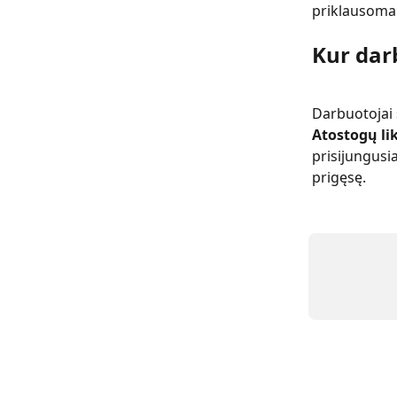
priklausomai
Kur darb
Darbuotojai 
Atostogų li
prisijungusi
prigęsę.