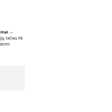
imai → 
ą, tačiau tik 
odomi 