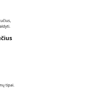
učius, 
aldyti.
učius
nų tipai.