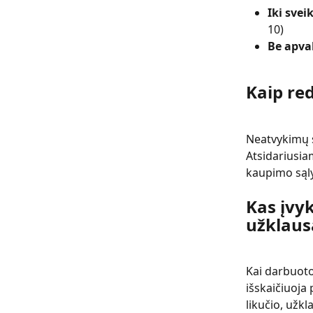
Iki svei
10)
Be apva
Kaip re
Neatvykimų s
Atsidariusia
kaupimo sąl
Kas įvyk
užklaus
Kai darbuoto
išskaičiuoja 
likučio, užkl