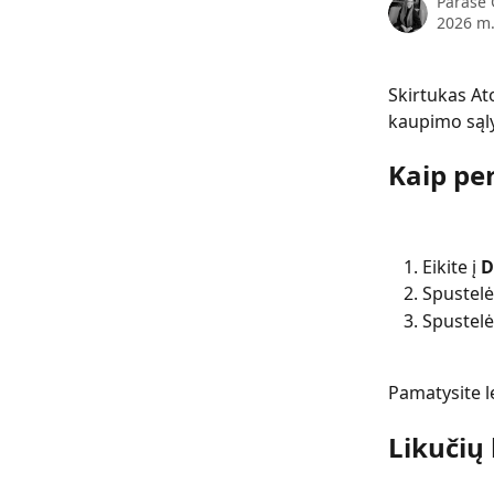
Parašė
2026 m.
Skirtukas At
kaupimo sąlyg
Kaip pe
Eikite į 
D
Spustelė
Spustelė
Pamatysite le
Likučių