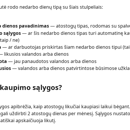
utė rodo nedarbo dienų tipą su šiais stulpeliais:
 dienos pavadinimas
 — atostogų tipas, rodomas su spal
 sąlygos
 — ar šis nedarbo dienos tipas turi automatinę k
(taip / ne)
a
 — ar darbuotojas priskirtas šiam nedarbo dienos tipui (tai
— likusios valandos arba dienos
ota
 — jau panaudotos valandos arba dienos
usios
 — valandos arba dienos patvirtintose būsimose užkl
 kaupimo sąlygos?
gos apibrėžia, kaip atostogų likučiai kaupiasi laikui bėgant.
gali uždirbti 2 atostogų dienas per mėnesį. Sąlygos nustato 
tiškai apskaičiuoja likutį.