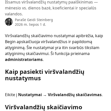
Išsamus viršvalandžių nustatymų paaiškinimas —
mėnesio vs. dienos bazė, koeficientai ir specialūs
valandos.
Parašė
Geidi Steinberg
2026 m. liepos 1 d.
Viršvalandžių skaičiavimo nustatymai apibrėžia, kaip 
Begin apskaičiuoja viršvalandžius ir papildomą 
atlyginimą. Šie nustatymai yra itin svarbūs tiksliam 
atlyginimų skaičiavimui. Ši funkcija prieinama 
administratoriams
.
Kaip pasiekti viršvalandžių 
nustatymus
Eikite į 
Nustatymai → Viršvalandžių skaičiavimas
.
Viršvalandžių skaičiavimo 