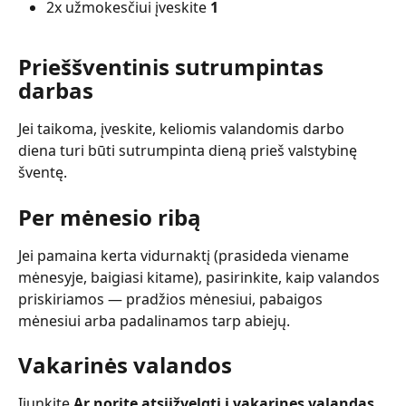
2x užmokesčiui įveskite 
1
Prieššventinis sutrumpintas 
darbas
Jei taikoma, įveskite, keliomis valandomis darbo 
diena turi būti sutrumpinta dieną prieš valstybinę 
šventę.
Per mėnesio ribą
Jei pamaina kerta vidurnaktį (prasideda viename 
mėnesyje, baigiasi kitame), pasirinkite, kaip valandos 
priskiriamos — pradžios mėnesiui, pabaigos 
mėnesiui arba padalinamos tarp abiejų.
Vakarinės valandos
Įjunkite 
Ar norite atsiižvelgti į vakarines valandas
, 