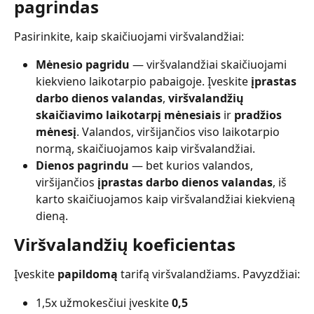
pagrindas
Pasirinkite, kaip skaičiuojami viršvalandžiai:
Mėnesio pagridu
 — viršvalandžiai skaičiuojami 
kiekvieno laikotarpio pabaigoje. Įveskite 
įprastas 
darbo dienos valandas
, 
viršvalandžių 
skaičiavimo laikotarpį mėnesiais
 ir 
pradžios 
mėnesį
. Valandos, viršijančios viso laikotarpio 
normą, skaičiuojamos kaip viršvalandžiai.
Dienos pagrindu
 — bet kurios valandos, 
viršijančios 
įprastas darbo dienos valandas
, iš 
karto skaičiuojamos kaip viršvalandžiai kiekvieną 
dieną.
Viršvalandžių koeficientas
Įveskite 
papildomą
 tarifą viršvalandžiams. Pavyzdžiai:
1,5x užmokesčiui įveskite 
0,5