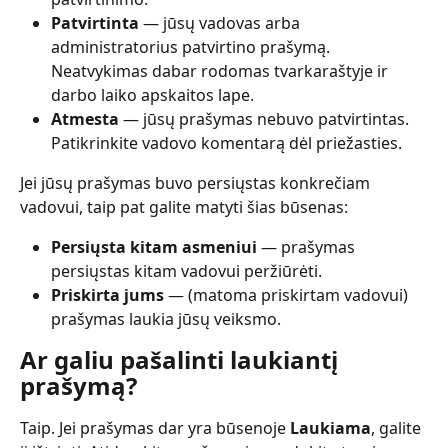
Patvirtinta
 — jūsų vadovas arba 
administratorius patvirtino prašymą. 
Neatvykimas dabar rodomas tvarkaraštyje ir 
darbo laiko apskaitos lape.
Atmesta
 — jūsų prašymas nebuvo patvirtintas. 
Patikrinkite vadovo komentarą dėl priežasties.
Jei jūsų prašymas buvo persiųstas konkrečiam 
vadovui, taip pat galite matyti šias būsenas:
Persiųsta kitam asmeniui
 — prašymas 
persiųstas kitam vadovui peržiūrėti.
Priskirta jums
 — (matoma priskirtam vadovui) 
prašymas laukia jūsų veiksmo.
Ar galiu pašalinti laukiantį 
prašymą?
Taip. Jei prašymas dar yra būsenoje 
Laukiama
, galite 