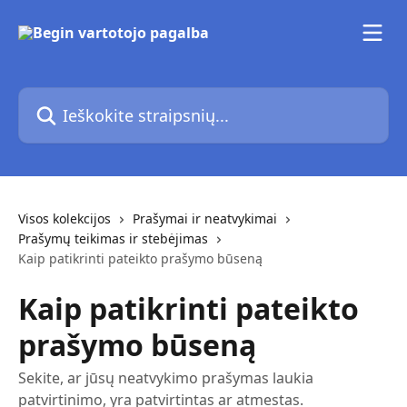
Pereiti prie pagrindinio turinio
Ieškokite straipsnių...
Visos kolekcijos
Prašymai ir neatvykimai
Prašymų teikimas ir stebėjimas
Kaip patikrinti pateikto prašymo būseną
Kaip patikrinti pateikto
prašymo būseną
Sekite, ar jūsų neatvykimo prašymas laukia
patvirtinimo, yra patvirtintas ar atmestas.