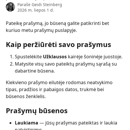
Parašė
Geidi Steinberg
2026 m. liepos 1 d.
Pateikę prašymą, jo būseną galite patikrinti bet 
kuriuo metu prašymų puslapyje.
Kaip peržiūrėti savo prašymus
Spustelėkite 
Užklausos
 kairėje šoninėje juostoje.
Matysite visų savo pateiktų prašymų sąrašą su 
dabartine būsena.
Kiekvieno prašymo eilutėje rodomas neatvykimo 
tipas, pradžios ir pabaigos datos, trukmė bei 
būsenos ženklelis.
Prašymų būsenos
Laukiama
 — jūsų prašymas pateiktas ir laukia 
patvirtinimo.