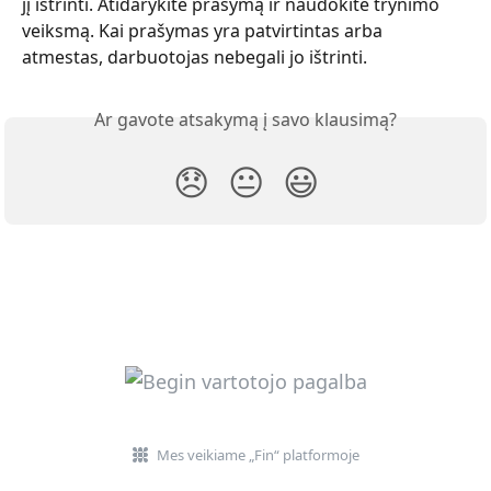
jį ištrinti. Atidarykite prašymą ir naudokite trynimo 
veiksmą. Kai prašymas yra patvirtintas arba 
atmestas, darbuotojas nebegali jo ištrinti.
Ar gavote atsakymą į savo klausimą?
😞
😐
😃
Mes veikiame „Fin“ platformoje