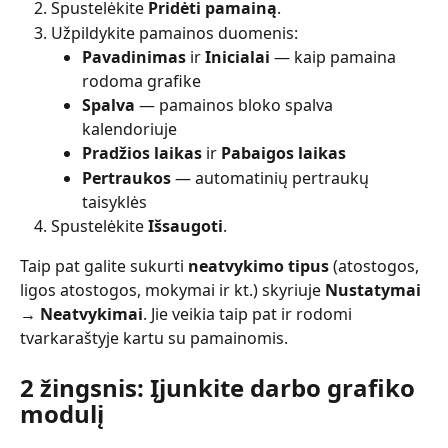
Spustelėkite 
Pridėti pamainą
.
Užpildykite pamainos duomenis:
Pavadinimas
 ir 
Inicialai
 — kaip pamaina 
rodoma grafike
Spalva
 — pamainos bloko spalva 
kalendoriuje
Pradžios laikas
 ir 
Pabaigos laikas
Pertraukos
 — automatinių pertraukų 
taisyklės
Spustelėkite 
Išsaugoti
.
Taip pat galite sukurti 
neatvykimo tipus
 (atostogos, 
ligos atostogos, mokymai ir kt.) skyriuje 
Nustatymai 
→ Neatvykimai
. Jie veikia taip pat ir rodomi 
tvarkaraštyje kartu su pamainomis.
2 žingsnis: Įjunkite darbo grafiko 
modulį