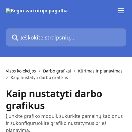
Pereiti prie pagrindinio turinio
Ieškokite straipsnių...
Visos kolekcijos
Darbo grafikai
Kūrimas ir planavimas
Kaip nustatyti darbo grafikus
Kaip nustatyti darbo
grafikus
Įjunkite grafiko modulį, sukurkite pamainų šablonus
ir sukonfigūruokite grafiko nustatymus prieš
planavimą.