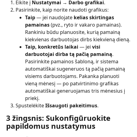
Eikite į 
Nustatymai → Darbo grafikai
.
Pasirinkite, kaip norite naudoti grafikus:
Taip
 — jei naudojate 
kelias skirtingas 
pamainas
 (pvz., ryto ir vakaro pamainas). 
Rankiniu būdu planuosite, kurią pamainą 
kiekvienas darbuotojas dirbs kiekvieną dieną.
Taip, konkretūs laikai
 — jei 
visi 
darbuotojai dirba tą pačią pamainą
. 
Pasirinkite pamainos šabloną, ir sistema 
automatiškai sugeneruos tą pačią pamainą 
visiems darbuotojams. Pakanka planuoti 
vieną mėnesį — po patvirtinimo grafikas 
automatiškai generuojamas tris mėnesius į 
priekį.
Spustelėkite 
Išsaugoti pakeitimus
.
3 žingsnis: Sukonfigūruokite 
papildomus nustatymus