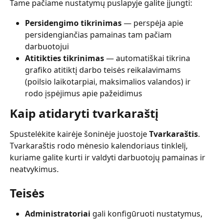
Tame pačiame nustatymų puslapyje galite įjungti:
Persidengimo tikrinimas
 — perspėja apie 
persidengiančias pamainas tam pačiam 
darbuotojui
Atitikties tikrinimas
 — automatiškai tikrina 
grafiko atitiktį darbo teisės reikalavimams 
(poilsio laikotarpiai, maksimalios valandos) ir 
rodo įspėjimus apie pažeidimus
Kaip atidaryti tvarkaraštį 
Spustelėkite kairėje šoninėje juostoje 
Tvarkaraštis
. 
Tvarkaraštis rodo mėnesio kalendoriaus tinklelį, 
kuriame galite kurti ir valdyti darbuotojų pamainas ir 
neatvykimus.
Teisės
Administratoriai
 gali konfigūruoti nustatymus, 