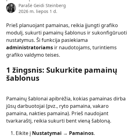
Parašė
Geidi Steinberg
2026 m. liepos 1 d.
Prieš planuojant pamainas, reikia įjungti grafiko 
modulį, sukurti pamainų šablonus ir sukonfigūruoti 
nustatymus. Ši funkcija pasiekiama 
administratoriams
 ir naudotojams, turintiems 
grafiko valdymo teises.
1 žingsnis: Sukurkite pamainų 
šablonus
Pamainų šablonai apibrėžia, kokias pamainas dirba 
jūsų darbuotojai (pvz., ryto pamaina, vakaro 
pamaina, nakties pamaina). Prieš naudojant 
tvarkaraštį, reikia sukurti bent vieną šabloną.
Eikite į 
Nustatymai → Pamainos
.