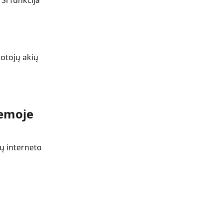
Ši funkcija 
otojų akių 
temoje
sų interneto 