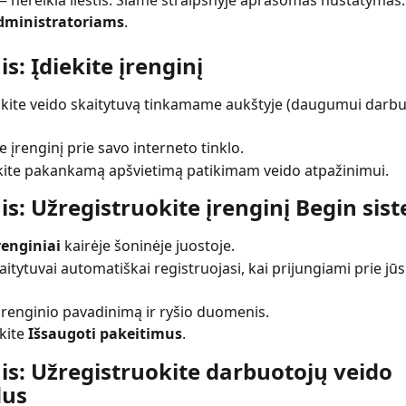
 nereikia liestis. Šiame straipsnyje aprašomas nustatymas. 
dministratoriams
.
is: Įdiekite įrenginį
inkite veido skaitytuvą tinkamame aukštyje (daugumui darbu
e įrenginį prie savo interneto tinklo.
kite pakankamą apšvietimą patikimam veido atpažinimui.
is: Užregistruokite įrenginį Begin sis
renginiai
 kairėje šoninėje juostoje.
aitytuvai automatiškai registruojasi, kai prijungiami prie jū
 įrenginio pavadinimą ir ryšio duomenis.
ite 
Išsaugoti pakeitimus
.
is: Užregistruokite darbuotojų veido 
dus