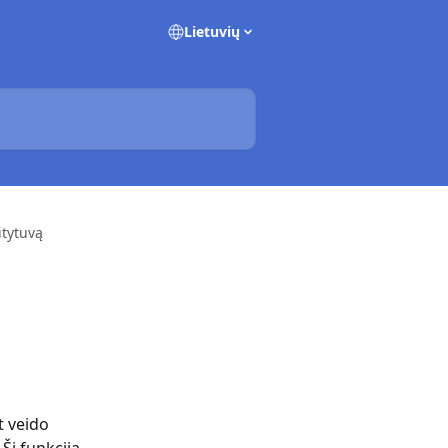
Lietuvių
itytuvą
t veido 