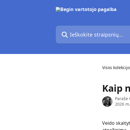
Pereiti prie pagrindinio turinio
Ieškokite straipsnių...
Visos kolekcijo
Kaip 
Parašė
2026 m.
Veido skaity