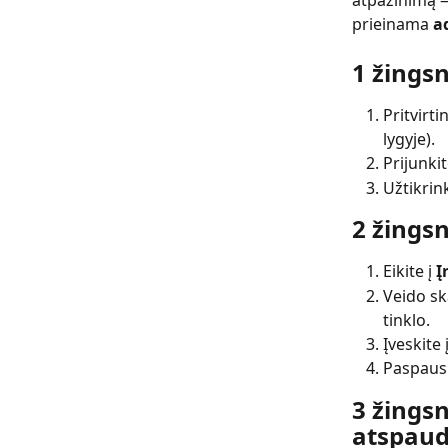
atpažinimą —
prieinama 
a
1 žingsn
Pritvirt
lygyje).
Prijunkit
Užtikrin
2 žingsn
Eikite į 
Į
Veido sk
tinklo.
Įveskite
Paspausk
3 žingsn
atspau