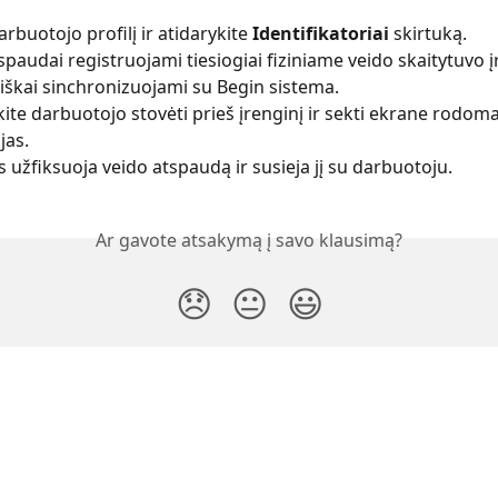
darbuotojo profilį ir atidarykite 
Identifikatoriai
 skirtuką.
spaudai registruojami tiesiogiai fiziniame veido skaitytuvo įr
škai sinchronizuojami su Begin sistema.
ite darbuotojo stovėti prieš įrenginį ir sekti ekrane rodoma
jas.
s užfiksuoja veido atspaudą ir susieja jį su darbuotoju.
Ar gavote atsakymą į savo klausimą?
😞
😐
😃