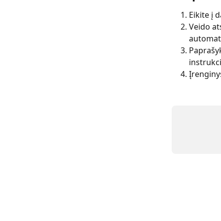
Eikite į 
Veido at
automati
Paprašyk
instrukci
Įrenginy