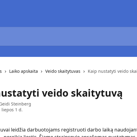
s
Laiko apskaita
Veido skaitytuvas
Kaip nustatyti veido ska
nustatyti veido skaitytuvą
Geidi Steinberg
 liepos 1 d.
tuvai leidžia darbuotojams registruoti darbo laiką naudojan