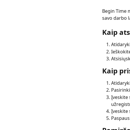
Begin Time m
savo darbo l
Kaip at
Atidaryk
Ieškokit
Atsisiųsk
Kaip pri
Atidaryk
Pasirink
Įveskite 
užregist
Įveskite 
Paspausk