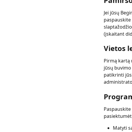
Pamiršo
Jei jūsų Begi
paspauskite 
slaptažodžio
(įskaitant di
Vietos l
Pirmą kartą 
jūsų buvimo 
patikrinti jū
administrato
Program
Paspauskite 
pasiektumėte
Matyti s