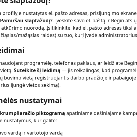
te slaptažodį?
n profilyje nustatytas el. pašto adresas, prisijungimo ekrane
Pamiršau slaptažodį?
. Įveskite savo el. paštą ir Begin atsių
 atkūrimo nuorodą. Įsitikinkite, kad el. pašto adresas tiksli
džiąsias/mažąsias raides) su tuo, kurį įvedė administratorius
eidimai
naudojant programėlę, telefonas paklaus, ar leidžiate Begin
vietą. 
Suteikite šį leidimą
 — jis reikalingas, kad programėl
sų buvimo vietą registruojantis darbo pradžioje ir pabaigoje (
rius įjungė vietos sekimą).
ėlės nustatymai
krumpliaračio piktogramą
 apatiniame dešiniajame kampe
 nustatymus, kur galite:
avo vardą ir vartotojo vardą