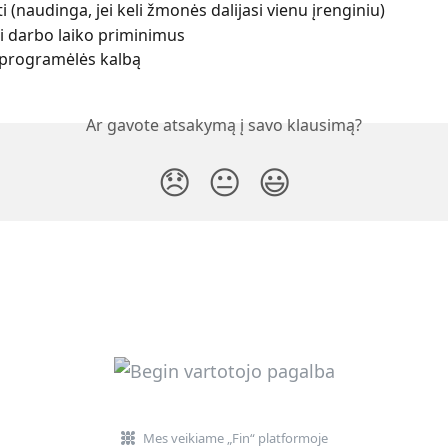
i (naudinga, jei keli žmonės dalijasi vienu įrenginiu)
i darbo laiko priminimus
 programėlės kalbą
Ar gavote atsakymą į savo klausimą?
😞
😐
😃
Mes veikiame „Fin“ platformoje