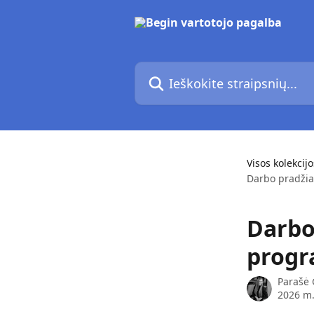
Pereiti prie pagrindinio turinio
Ieškokite straipsnių...
Visos kolekcijo
Darbo pradžia
Darbo
progr
Parašė
2026 m.