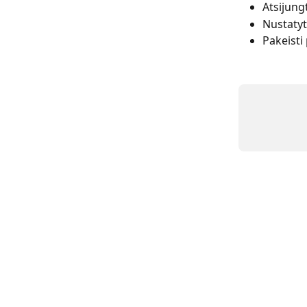
Atsijungt
Nustatyt
Pakeisti