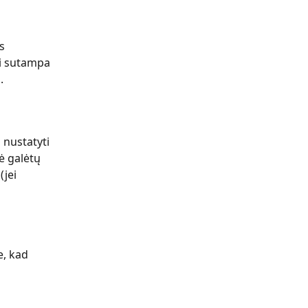
 
s 
ai sutampa 
.
 nustatyti 
ė galėtų 
jei 
, kad 