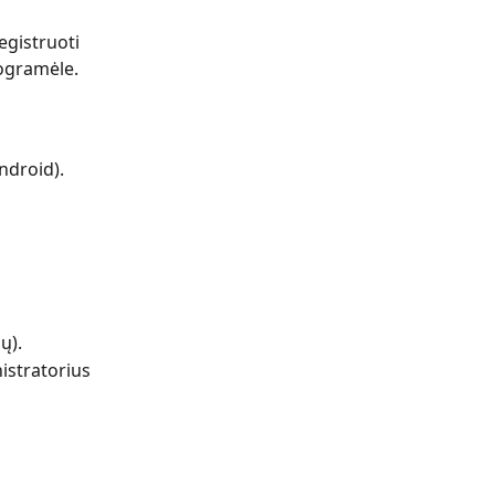
gistruoti 
rogramėle.
Android).
ų).
nistratorius 