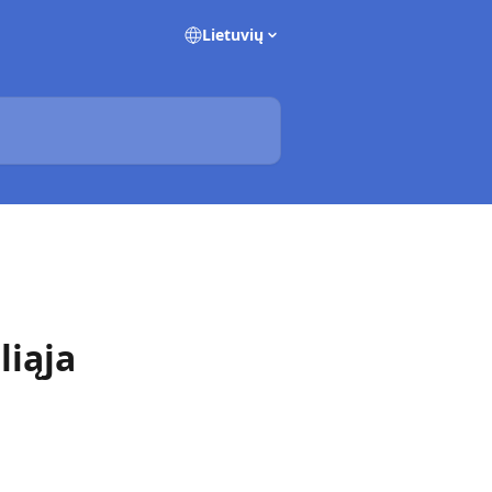
Lietuvių
liąja