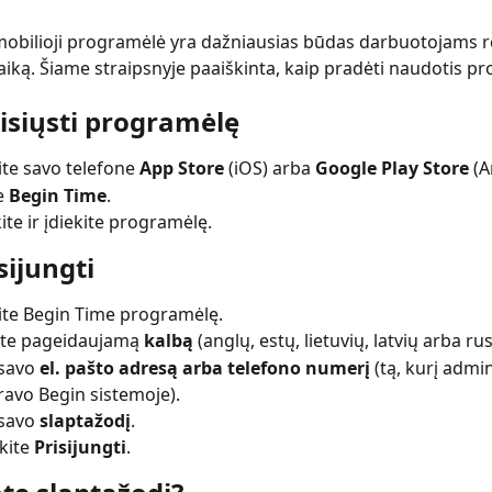
obilioji programėlė yra dažniausias būdas darbuotojams re
aiką. Šiame straipsnyje paaiškinta, kaip pradėti naudotis p
sisiųsti programėlę
ite savo telefone 
App Store
 (iOS) arba 
Google Play Store
 (
e 
Begin Time
.
ite ir įdiekite programėlę.
sijungti
ite Begin Time programėlę.
ite pageidaujamą 
kalbą
 (anglų, estų, lietuvių, latvių arba rus
savo 
el. pašto adresą arba telefono numerį
 (tą, kurį admi
ravo Begin sistemoje).
savo 
slaptažodį
.
ite 
Prisijungti
.