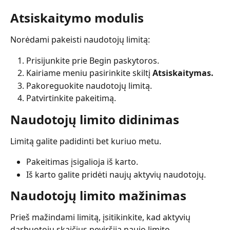
Atsiskaitymo modulis
Norėdami pakeisti naudotojų limitą:
Prisijunkite prie Begin paskytoros.
Kairiame meniu pasirinkite skiltį 
Atsiskaitymas.
Pakoreguokite naudotojų limitą.
Patvirtinkite pakeitimą.
Naudotojų limito didinimas
Limitą galite padidinti bet kuriuo metu.
Pakeitimas įsigalioja iš karto.
Iš karto galite pridėti naujų aktyvių naudotojų.
Naudotojų limito mažinimas
Prieš mažindami limitą, įsitikinkite, kad aktyvių 
darbuotojų skaičius neviršija naujo limito.