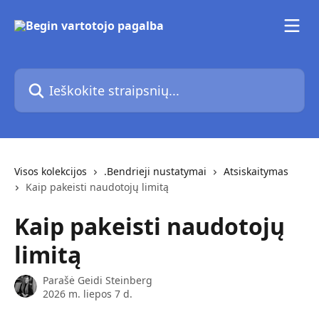
Pereiti prie pagrindinio turinio
Ieškokite straipsnių...
Visos kolekcijos
.Bendrieji nustatymai
Atsiskaitymas
Kaip pakeisti naudotojų limitą
Kaip pakeisti naudotojų
limitą
Parašė
Geidi Steinberg
2026 m. liepos 7 d.