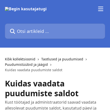
Mine põhisisu juurde
Otsi artikleid ...
Kõik kollektsioonid
Taotlused ja puudumised
Puudumistüübid ja jäägid
Kuidas vaadata puudumiste saldot
Kuidas vaadata
puudumiste saldot
Kust töötajad ja administraatorid saavad vaadata
allesolevat puudumiste saldot, kasutatud päevi ja