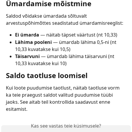
Ümardamise mõistmine
Saldod võidakse ümardada sõltuvalt 
arvestuspõhimõttes seadistatud ümardamisreeglist:
Ei ümarda
 — näitab täpset väärtust (nt 10,33)
Lähima pooleni
 — ümardab lähima 0,5-ni (nt 
10,33 kuvatakse kui 10,5)
Täisarvuni
 — ümardab lähima täisarvuni (nt 
10,33 kuvatakse kui 10)
Saldo taotluse loomisel
Kui loote puudumise taotlust, näitab taotluse vorm 
ka teie praegust saldot valitud puudumise tüübi 
jaoks. See aitab teil kontrollida saadavust enne 
esitamist.
Kas see vastas teie küsimusele?