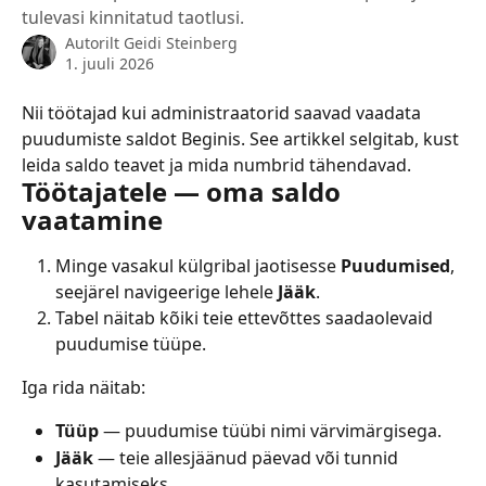
tulevasi kinnitatud taotlusi.
Autorilt
Geidi Steinberg
1. juuli 2026
Nii töötajad kui administraatorid saavad vaadata 
puudumiste saldot Beginis. See artikkel selgitab, kust 
leida saldo teavet ja mida numbrid tähendavad.
Töötajatele — oma saldo 
vaatamine
Minge vasakul külgribal jaotisesse 
Puudumised
, 
seejärel navigeerige lehele 
Jääk
.
Tabel näitab kõiki teie ettevõttes saadaolevaid 
puudumise tüüpe.
Iga rida näitab:
Tüüp
 — puudumise tüübi nimi värvimärgisega.
Jääk
 — teie allesjäänud päevad või tunnid 
kasutamiseks.