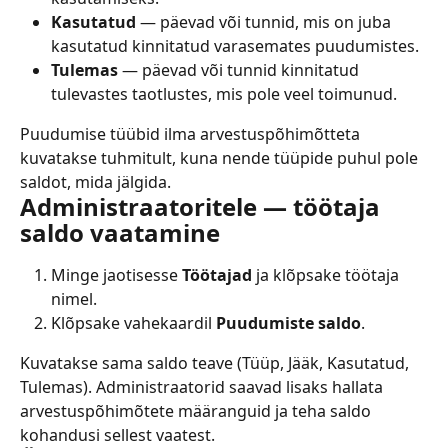
Kasutatud
 — päevad või tunnid, mis on juba 
kasutatud kinnitatud varasemates puudumistes.
Tulemas
 — päevad või tunnid kinnitatud 
tulevastes taotlustes, mis pole veel toimunud.
Puudumise tüübid ilma arvestuspõhimõtteta 
kuvatakse tuhmitult, kuna nende tüüpide puhul pole 
saldot, mida jälgida.
Administraatoritele — töötaja 
saldo vaatamine
Minge jaotisesse 
Töötajad
 ja klõpsake töötaja 
nimel.
Klõpsake vahekaardil 
Puudumiste saldo
.
Kuvatakse sama saldo teave (Tüüp, Jääk, Kasutatud, 
Tulemas). Administraatorid saavad lisaks hallata 
arvestuspõhimõtete määranguid ja teha saldo 
kohandusi sellest vaatest.