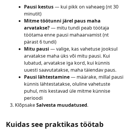
Pausi kestus
 — kui pikk on vaheaeg (nt 30 
minutit)
Mitme töötunni järel paus maha 
arvatakse?
 — mitu tundi peab töötaja 
töötama enne pausi mahaarvamist (nt 
pärast 6 tundi)
Mitu pausi
 — valige, kas vahetuse jooksul 
arvatakse maha üks või mitu pausi. Kui 
lubatud, arvatakse iga kord, kui künnis 
uuesti saavutatakse, maha täiendav paus.
Pausi lähtestamine
 — määrake, millal pausi 
künnis lähtestatakse, oluline vahetuste 
puhul, mis kestavad üle mitme künnise 
perioodi
Klõpsake 
Salvesta muudatused
.
Kuidas see praktikas töötab