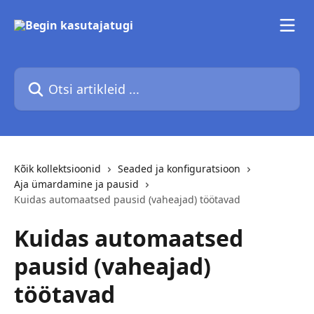
Mine põhisisu juurde
Otsi artikleid ...
Kõik kollektsioonid
Seaded ja konfiguratsioon
Aja ümardamine ja pausid
Kuidas automaatsed pausid (vaheajad) töötavad
Kuidas automaatsed
pausid (vaheajad)
töötavad