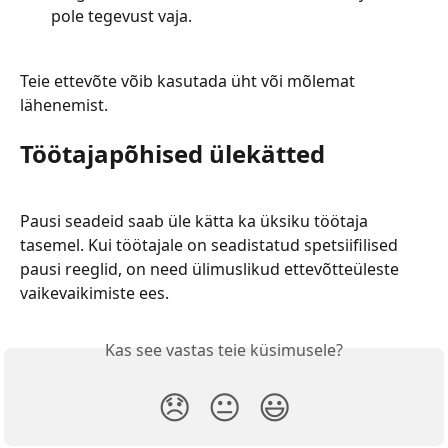
pole tegevust vaja.
Teie ettevõte võib kasutada üht või mõlemat 
lähenemist.
Töötajapõhised ülekätted
Pausi seadeid saab üle kätta ka üksiku töötaja 
tasemel. Kui töötajale on seadistatud spetsiifilised 
pausi reeglid, on need ülimuslikud ettevõtteüleste 
vaikevaikimiste ees.
Kas see vastas teie küsimusele?
😞
😐
😃