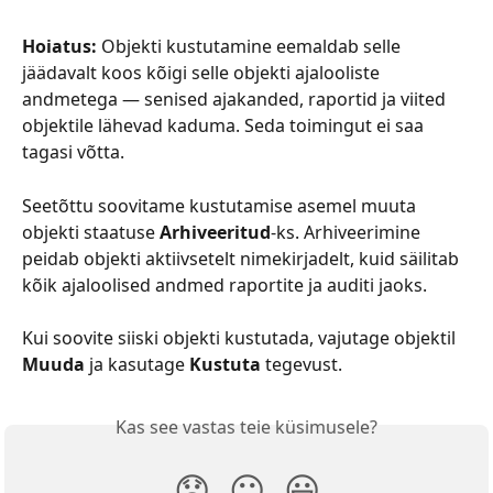
Hoiatus:
 Objekti kustutamine eemaldab selle 
jäädavalt koos kõigi selle objekti ajalooliste 
andmetega — senised ajakanded, raportid ja viited 
objektile lähevad kaduma. Seda toimingut ei saa 
tagasi võtta.
Seetõttu soovitame kustutamise asemel muuta 
objekti staatuse 
Arhiveeritud
-ks. Arhiveerimine 
peidab objekti aktiivsetelt nimekirjadelt, kuid säilitab 
kõik ajaloolised andmed raportite ja auditi jaoks.
Kui soovite siiski objekti kustutada, vajutage objektil 
Muuda
 ja kasutage 
Kustuta
 tegevust.
Kas see vastas teie küsimusele?
😞
😐
😃