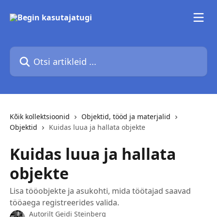
Mine põhisisu juurde
Otsi artikleid ...
Kõik kollektsioonid
Objektid, tööd ja materjalid
Objektid
Kuidas luua ja hallata objekte
Kuidas luua ja hallata
objekte
Lisa tööobjekte ja asukohti, mida töötajad saavad
tööaega registreerides valida.
Autorilt
Geidi Steinberg