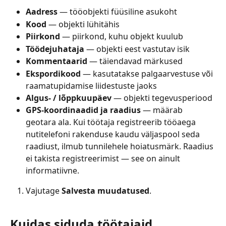
Aadress
 — tööobjekti füüsiline asukoht
Kood
 — objekti lühitähis
Piirkond
 — piirkond, kuhu objekt kuulub
Töödejuhataja
 — objekti eest vastutav isik
Kommentaarid
 — täiendavad märkused
Ekspordikood
 — kasutatakse palgaarvestuse või 
raamatupidamise liidestuste jaoks
Algus- / lõppkuupäev
 — objekti tegevusperiood
GPS-koordinaadid ja raadius
 — määrab 
geotara ala. Kui töötaja registreerib tööaega 
nutitelefoni rakenduse kaudu väljaspool seda 
raadiust, ilmub tunnilehele hoiatusmärk. Raadius 
ei takista registreerimist — see on ainult 
informatiivne.
Vajutage 
Salvesta muudatused
.
Kuidas siduda töötajaid 