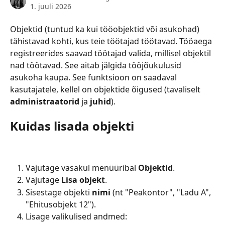
1. juuli 2026
Objektid (tuntud ka kui tööobjektid või asukohad) 
tähistavad kohti, kus teie töötajad töötavad. Tööaega 
registreerides saavad töötajad valida, millisel objektil 
nad töötavad. See aitab jälgida tööjõukulusid 
asukoha kaupa. See funktsioon on saadaval 
kasutajatele, kellel on objektide õigused (tavaliselt 
administraatorid
 ja 
juhid
).
Kuidas lisada objekti
Vajutage vasakul menüüribal 
Objektid
.
Vajutage 
Lisa objekt
.
Sisestage objekti 
nimi
 (nt "Peakontor", "Ladu A", 
"Ehitusobjekt 12").
Lisage valikulised andmed: