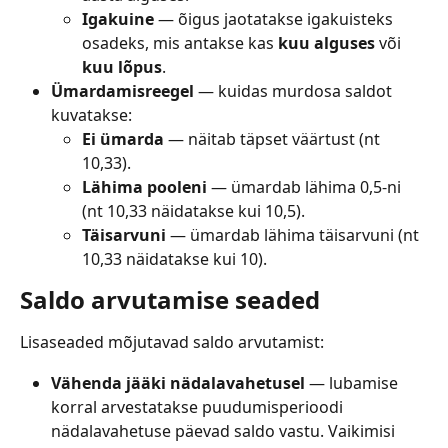
Igakuine
 — õigus jaotatakse igakuisteks 
osadeks, mis antakse kas 
kuu alguses
 või 
kuu lõpus
.
Ümardamisreegel
 — kuidas murdosa saldot 
kuvatakse:
Ei ümarda
 — näitab täpset väärtust (nt 
10,33).
Lähima pooleni
 — ümardab lähima 0,5-ni 
(nt 10,33 näidatakse kui 10,5).
Täisarvuni
 — ümardab lähima täisarvuni (nt 
10,33 näidatakse kui 10).
Saldo arvutamise seaded
Lisaseaded mõjutavad saldo arvutamist:
Vähenda jääki nädalavahetusel
 — lubamise 
korral arvestatakse puudumisperioodi 
nädalavahetuse päevad saldo vastu. Vaikimisi 