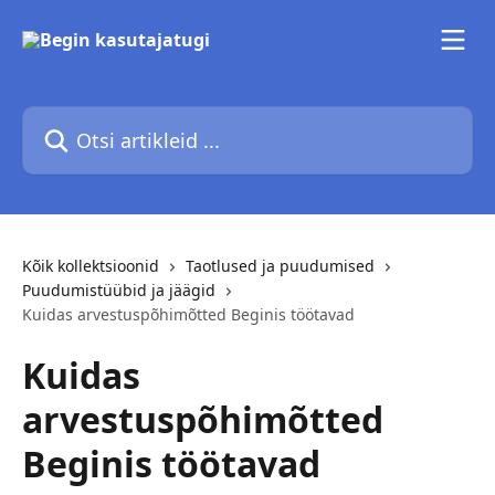
Mine põhisisu juurde
Otsi artikleid ...
Kõik kollektsioonid
Taotlused ja puudumised
Puudumistüübid ja jäägid
Kuidas arvestuspõhimõtted Beginis töötavad
Kuidas
arvestuspõhimõtted
Beginis töötavad