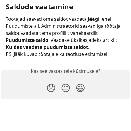
Saldode vaatamine
Töötajad saavad oma saldot vaadata 
Jäägi
 lehel 
Puudumiste all. Administraatorid saavad iga töötaja 
saldot vaadata tema profiililt vahekaardilt 
Puudumiste saldo
. Vaadake üksikasjadeks artiklit 
Kuidas vaadata puudumiste saldot
.
PS! Jääk kuvab töötajale ka taotluse esitamisel 
Kas see vastas teie küsimusele?
😞
😐
😃