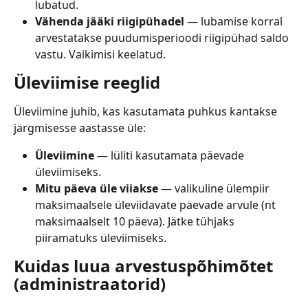
lubatud.
Vähenda jääki riigipühadel
 — lubamise korral 
arvestatakse puudumisperioodi riigipühad saldo 
vastu. Vaikimisi keelatud.
Üleviimise reeglid
Üleviimine juhib, kas kasutamata puhkus kantakse 
järgmisesse aastasse üle:
Üleviimine
 — lüliti kasutamata päevade 
üleviimiseks.
Mitu päeva üle viiakse
 — valikuline ülempiir 
maksimaalsele üleviidavate päevade arvule (nt 
maksimaalselt 10 päeva). Jätke tühjaks 
piiramatuks üleviimiseks.
Kuidas luua arvestuspõhimõtet 
(administraatorid)