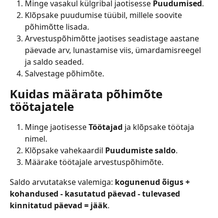
Minge vasakul külgribal jaotisesse 
Puudumised
.
Klõpsake puudumise tüübil, millele soovite 
põhimõtte lisada.
Arvestuspõhimõtte jaotises seadistage aastane 
päevade arv, lunastamise viis, ümardamisreegel 
ja saldo seaded.
Salvestage põhimõte.
Kuidas määrata põhimõte 
töötajatele
Minge jaotisesse 
Töötajad
 ja klõpsake töötaja 
nimel.
Klõpsake vahekaardil 
Puudumiste saldo
.
Määrake töötajale arvestuspõhimõte.
Saldo arvutatakse valemiga: 
kogunenud õigus + 
kohandused - kasutatud päevad - tulevased 
kinnitatud päevad = jääk
.