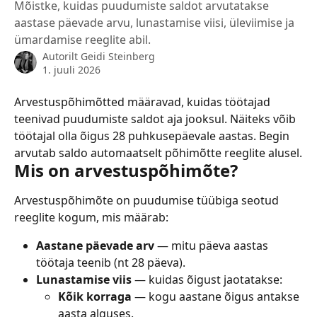
Mõistke, kuidas puudumiste saldot arvutatakse
aastase päevade arvu, lunastamise viisi, üleviimise ja
ümardamise reeglite abil.
Autorilt
Geidi Steinberg
1. juuli 2026
Arvestuspõhimõtted määravad, kuidas töötajad 
teenivad puudumiste saldot aja jooksul. Näiteks võib 
töötajal olla õigus 28 puhkusepäevale aastas. Begin 
arvutab saldo automaatselt põhimõtte reeglite alusel.
Mis on arvestuspõhimõte?
Arvestuspõhimõte on puudumise tüübiga seotud 
reeglite kogum, mis määrab:
Aastane päevade arv
 — mitu päeva aastas 
töötaja teenib (nt 28 päeva).
Lunastamise viis
 — kuidas õigust jaotatakse:
Kõik korraga
 — kogu aastane õigus antakse 
aasta alguses.