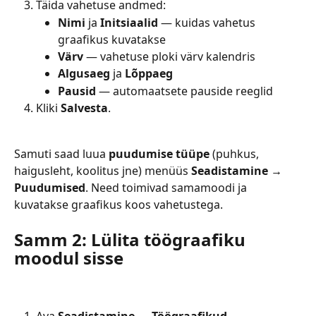
Täida vahetuse andmed:
Nimi
 ja 
Initsiaalid
 — kuidas vahetus 
graafikus kuvatakse
Värv
 — vahetuse ploki värv kalendris
Algusaeg
 ja 
Lõppaeg
Pausid
 — automaatsete pauside reeglid
Kliki 
Salvesta
.
Samuti saad luua 
puudumise tüüpe
 (puhkus, 
haigusleht, koolitus jne) menüüs 
Seadistamine → 
Puudumised
. Need toimivad samamoodi ja 
kuvatakse graafikus koos vahetustega.
Samm 2: Lülita töögraafiku 
moodul sisse