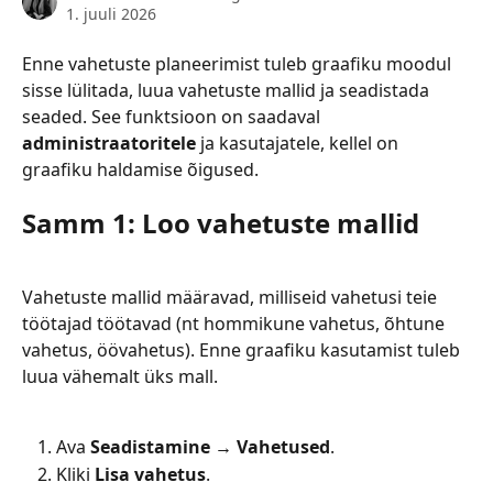
1. juuli 2026
Enne vahetuste planeerimist tuleb graafiku moodul 
sisse lülitada, luua vahetuste mallid ja seadistada 
seaded. See funktsioon on saadaval 
administraatoritele
 ja kasutajatele, kellel on 
graafiku haldamise õigused.
Samm 1: Loo vahetuste mallid
Vahetuste mallid määravad, milliseid vahetusi teie 
töötajad töötavad (nt hommikune vahetus, õhtune 
vahetus, öövahetus). Enne graafiku kasutamist tuleb 
luua vähemalt üks mall.
Ava 
Seadistamine → Vahetused
.
Kliki 
Lisa vahetus
.