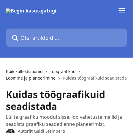
Mine põhisisu juurde
Otsi artikleid ...
Kõik kollektsioonid
Töögraafikud
Loomine ja planeerimine
Kuidas töögraafikuid seadistada
Kuidas töögraafikuid
seadistada
Lülita graafiku moodul sisse, loo vahetuste mallid ja
seadista graafiku seaded enne planeerimist.
Autorilt
Geidi Steinberg