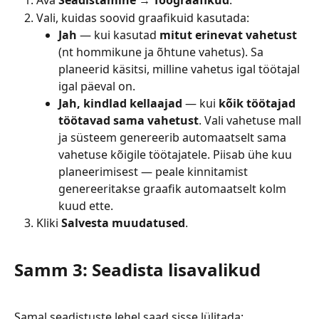
Ava 
Seadistamine → Töögraafikud
.
Vali, kuidas soovid graafikuid kasutada:
Jah
 — kui kasutad 
mitut erinevat vahetust
(nt hommikune ja õhtune vahetus). Sa 
planeerid käsitsi, milline vahetus igal töötajal 
igal päeval on.
Jah, kindlad kellaajad
 — kui 
kõik töötajad 
töötavad sama vahetust
. Vali vahetuse mall 
ja süsteem genereerib automaatselt sama 
vahetuse kõigile töötajatele. Piisab ühe kuu 
planeerimisest — peale kinnitamist 
genereeritakse graafik automaatselt kolm 
kuud ette.
Kliki 
Salvesta muudatused
.
Samm 3: Seadista lisavalikud
Samal seadistuste lehel saad sisse lülitada: