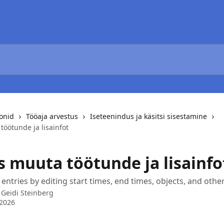
oonid
Tööaja arvestus
Iseteenindus ja käsitsi sisestamine
öötunde ja lisainfot
s muuta töötunde ja lisainfo
entries by editing start times, end times, objects, and other
t
Geidi Steinberg
 2026