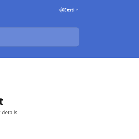
Eesti
t
 details.