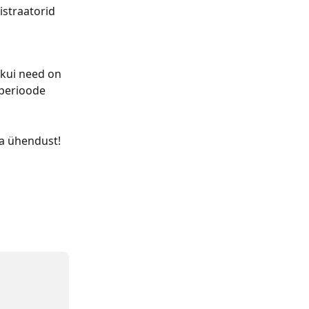
straatorid 
 kui need on 
perioode 
ga ühendust!