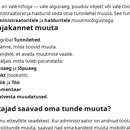
 on vale infoga — vale algusaeg, puuduv objekt või vale tööl
istraatorid ja haldurid seda otse tunnilehel muuta. See fu
inistraatoritele
 ja 
halduritele
 muutmisõigustega.
ajakannet muuta
gribal 
Tunnilehed
.
kanne, mida soovid muuta.
andele, et avada muutmise vaade.
ljad, mida tuleb parandada:
usaeg
 ja 
lõpuaeg
ekt
 (töökoht)
iik
 ja 
Töö
mentaar
alvesta muudatused
.
tajad saavad oma tunde muuta?
inu ettevõtte seadetest. Kui administraator on andnud tööta
töötunde muuta, saavad nad oma kandeid muuta mobiilira