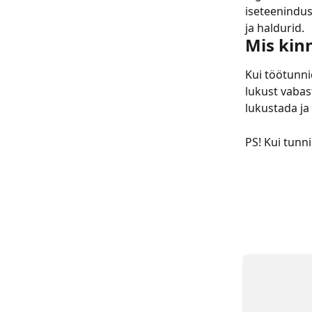
iseteenindus
ja haldurid.
Mis kin
Kui töötunni
lukust vabast
lukustada ja
PS! Kui tunn