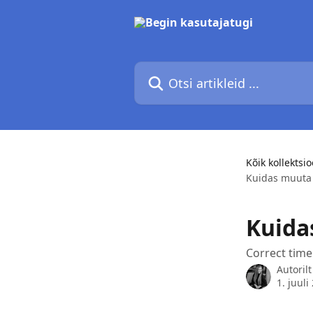
Mine põhisisu juurde
Otsi artikleid ...
Kõik kollektsi
Kuidas muuta t
Kuida
Correct time 
Autoril
1. juuli