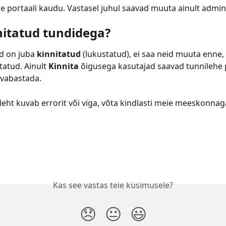
e portaali kaudu. Vastasel juhul saavad muuta ainult admini
nitatud tundidega?
d on juba 
kinnitatud
 (lukustatud), ei saa neid muuta enne,
atud. Ainult 
Kinnita
 õigusega kasutajad saavad tunnilehe 
 vabastada.
ileht kuvab errorit või viga, võta kindlasti meie meeskonna
Kas see vastas teie küsimusele?
😞
😐
😃