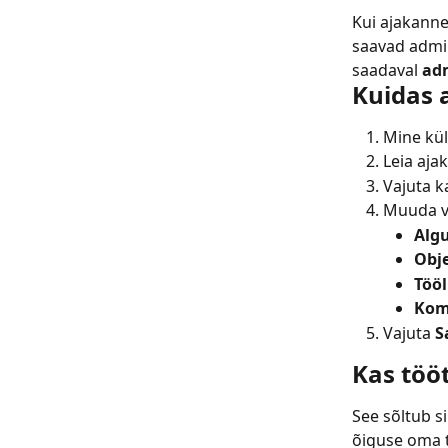
Kui ajakanne
saavad admin
saadaval 
adm
Kuidas 
Mine kül
Leia aja
Vajuta k
Muuda vä
Alg
Obj
Tööl
Kom
Vajuta 
S
Kas töö
See sõltub s
õiguse oma 