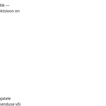
iik — 
nktsioon on 
jatele 
kenduse või 