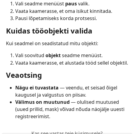
Vali seadme menüüst 
paus
 valik.
Vaata kaamerasse, et oma isikut kinnitada.
Pausi lõpetamiseks korda protsessi.
Kuidas tööobjekti valida
Kui seadmel on seadistatud mitu objekti:
Vali soovitud 
objekt
 seadme menüüst.
Vaata kaamerasse, et alustada tööd sellel objektil.
Veaotsing
Nägu ei tuvastata
 — veendu, et seisad õigel 
kaugusel ja valgustus on piisav.
Välimus on muutunud
 — olulised muutused 
(uued prillid, mask) võivad nõuda näojälje uuesti 
registreerimist.
Kas see vastas teie küsimusele?