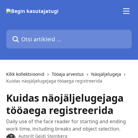
Mine põhisisu juurde
Otsi artikleid ...
Kõik kollektsioonid
Tööaja arvestus
Näojäljelugeja
Kuidas näojäljelugejaga tööaega registreerida
Kuidas näojäljelugejaga
tööaega registreerida
Daily use of the face reader for starting and ending
work time, including breaks and object selection.
Autorilt
Geidi Steinberg